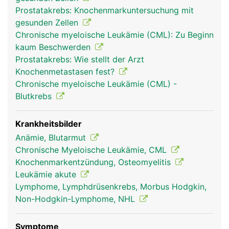
(Erythrozyten) zum Sauerstofftransport im Blut,
Prostatakrebs: Knochenmarkuntersuchung mit
die weissen Blutkörperchen (Leukozyten) zur
gesunden Zellen
Abwehr von Infektionen und die Blutplättchen
Chronische myeloische Leukämie (CML): Zu Beginn
(Thrombozyten) zur Blutstillung. Im Knochenmark
kaum Beschwerden
wird ausserdem ein Teil des Blutes als "Reserve"
Prostatakrebs: Wie stellt der Arzt
gespeichert. Bei einer Verletzung mit schnellem
Knochenmetastasen fest?
Blutverlust können diese Blutreserven
Chronische myeloische Leukämie (CML) -
herangezogen werden. Knochenmark ist nicht zu
Blutkrebs
verwechseln mit dem Rückenmark in der
Wirbelsäule.
Krankheitsbilder
Anämie, Blutarmut
Chronische Myeloische Leukämie, CML
Knochenmarkentzündung, Osteomyelitis
Leukämie akute
Lymphome, Lymphdrüsenkrebs, Morbus Hodgkin,
Non-Hodgkin-Lymphome, NHL
Symptome