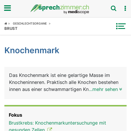
Fokus
GESCHLECHTSORGANE
BRUST
Krankheitsbilder
Knochenmark
Symptome
Untersuchungen
Das Knochenmark ist eine gelartige Masse im
News
Knocheninneren. Praktisch alle Knochen bestehen
innen aus einer schwammartigen Knochenstruktur,
...mehr sehen
Ratgeber
in die das Knochenmark eingelagert ist. Es ist für
die Blutproduktion verantwortlich. Pro Sekunde
Rubriken
werden im Knochenmark etwa 2 Millionen neue
Fokus
Blutzellen gebildet, die wichtige Aufgaben erfüllen.
Brustkrebs: Knochenmarkuntersuchunge mit
Diese umfassen die roten Blutkörperchen
gesunden Zellen