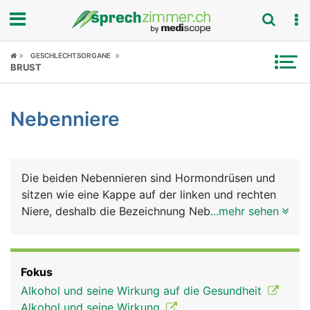
Fokus
GESCHLECHTSORGANE
BRUST
Krankheitsbilder
Nebenniere
Symptome
Untersuchungen
Die beiden Nebennieren sind Hormondrüsen und
News
sitzen wie eine Kappe auf der linken und rechten
Niere, deshalb die Bezeichnung Nebennieren.
...mehr sehen
Ratgeber
Ansonsten haben sie aber nur wenig mit den
Nieren zu tun. Die Nebennieren bestehen aus
Rubriken
Rinde (aussen) und Mark (innen), die jeweils
Fokus
unterschiedliche Hormone produzieren. Die
Alkohol und seine Wirkung auf die Gesundheit
Nebennierenrinde produziert Glukokortikoide
Alkohol und seine Wirkung