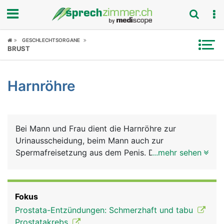
Fokus
GESCHLECHTSORGANE
BRUST
Krankheitsbilder
Harnröhre
Symptome
Untersuchungen
Bei Mann und Frau dient die Harnröhre zur
News
Urinausscheidung, beim Mann auch zur
Spermafreisetzung aus dem Penis. Die kürzere
...mehr sehen
Ratgeber
Harnröhre der Frau birgt ein höheres
Infektionsrisiko.
Rubriken
Fokus
Prostata-Entzündungen: Schmerzhaft und tabu
Prostatakrebs