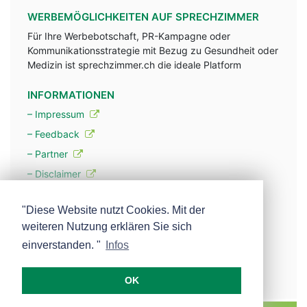
WERBEMÖGLICHKEITEN AUF SPRECHZIMMER
Für Ihre Werbebotschaft, PR-Kampagne oder
Kommunikationsstrategie mit Bezug zu Gesundheit oder
Medizin ist sprechzimmer.ch die ideale Platform
INFORMATIONEN
– Impressum
– Feedback
– Partner
– Disclaimer
– Datenschutzerklärung / Privacy Policy
"Diese Website nutzt Cookies. Mit der
weiteren Nutzung erklären Sie sich
– Werbung
einverstanden. "
Infos
– Mehr über unsere Experten
OK