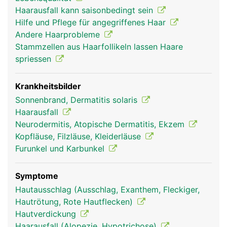
knollige Verdickung, die Haarzwiebel. Dort
Haarausfall kann saisonbedingt sein
befindet sich auch die gut durchblutete
Hilfe und Pflege für angegriffenes Haar
Haarpapille, die das Haar mit Nährstoffen versorgt
Andere Haarprobleme
und so zum Wachsen bringt. Zu jedem Haarfollikel
Stammzellen aus Haarfollikeln lassen Haare
gehört ein kleiner Muskel, der das Haar bei Kälte
spriessen
oder Stress aufrichtet ("Gänsehaut"). Die Körper-
und Kopfhaare dienen zum Schutz vor Kälte und
Sonneneinstrahlung. Die Augenbrauen und
Krankheitsbilder
Wimpern schützen die Augen vor äusseren
Sonnenbrand, Dermatitis solaris
Einflüssen und die Nasenhaare fangen kleine
Haarausfall
Partikel (z.B. Staub) ab, damit sie nicht eingeatmet
Neurodermitis, Atopische Dermatitis, Ekzem
werden.
Kopfläuse, Filzläuse, Kleiderläuse
Furunkel und Karbunkel
Symptome
Hautausschlag (Ausschlag, Exanthem, Fleckiger,
Hautrötung, Rote Hautflecken)
Hautverdickung
Haarausfall (Alopezie, Hypotrichose)