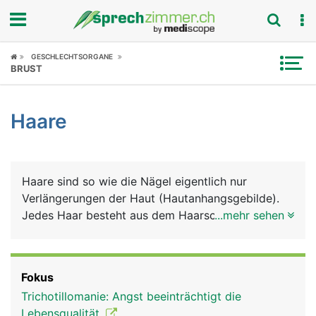
Fokus
GESCHLECHTSORGANE
BRUST
Krankheitsbilder
Haare
Symptome
Untersuchungen
Haare sind so wie die Nägel eigentlich nur
News
Verlängerungen der Haut (Hautanhangsgebilde).
Jedes Haar besteht aus dem Haarschaft und der
...mehr sehen
Ratgeber
Haarwurzel, die tief in der Haut (Lederhaut)
verankert ist. Um die Haarwurzel herum liegt der
Rubriken
Haarfollikel, in dem sich Nervenenden befinden,
Fokus
die feinste Haarbewegungen registrieren. Die
Trichotillomanie: Angst beeinträchtigt die
Haarwurzel bildet an ihrem unteren Ende eine
Lebensqualität