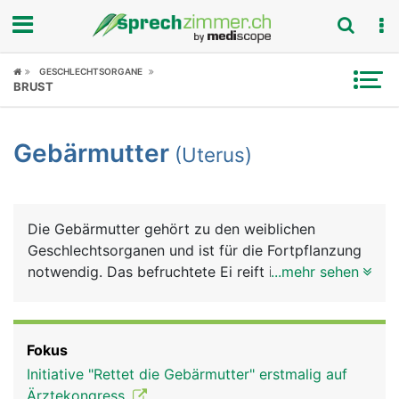
Fokus
GESCHLECHTSORGANE
BRUST
Krankheitsbilder
Gebärmutter
(Uterus)
Symptome
Untersuchungen
Die Gebärmutter gehört zu den weiblichen
News
Geschlechtsorganen und ist für die Fortpflanzung
notwendig. Das befruchtete Ei reift in der
...mehr sehen
Ratgeber
Gebärmutter zum Kind heran.
Rubriken
Fokus
Initiative "Rettet die Gebärmutter" erstmalig auf
Ärztekongress