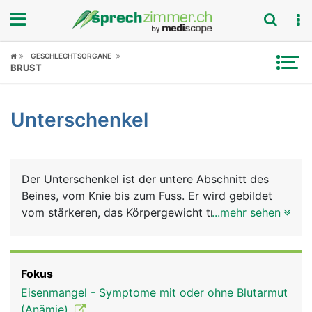
Fokus
GESCHLECHTSORGANE
BRUST
Krankheitsbilder
Unterschenkel
Symptome
Untersuchungen
Der Unterschenkel ist der untere Abschnitt des
News
Beines, vom Knie bis zum Fuss. Er wird gebildet
vom stärkeren, das Körpergewicht tragenden
...mehr sehen
Ratgeber
Schienbein (Tibia), und dem dünneren, stützenden
Wadenbein (Fibula). Muskeln, Nerven, Blut- und
Rubriken
Lymphgefässe umgeben die Knochen. Die
Fokus
Unterschenkelmuskeln sind für die Beugung und
Eisenmangel - Symptome mit oder ohne Blutarmut
Streckung im Sprunggelenk zuständig und
(Anämie)