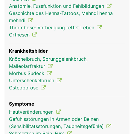
teilweise auch für die Hebung und Senkung der
Anatomie, Fussfunktion und Fehlbildungen
Zehen und für die Beugung im Knie.
Geschichte des Henna-Tattoos, Mehndi henna
mehndi
Thrombose: Vorbeugung rettet Leben
Orthesen
Krankheitsbilder
Knöchelbruch, Sprunggelenkbruch,
Malleolarfraktur
Morbus Sudeck
Unterschenkelbruch
Unterschenkel Frau
Unterschenkel
Mann
Osteoporose
Symptome
Hautveränderungen
Gefühlsstörungen in Armen oder Beinen
(Sensibilitätsstörungen, Taubheitsgefühle)
Schmerzen im Bein, Fuss