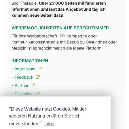
und Therapie.
Über 23'000 Seiten mit fundlerten
Informationen umfasst das Angebot und täglich
kommen neue Seiten dazu.
WERBEMÖGLICHKEITEN AUF SPRECHZIMMER
Für Ihre Werbebotschaft, PR-Kampagne oder
Kommunikationsstrategie mit Bezug zu Gesundheit oder
Medizin ist sprechzimmer.ch die ideale Platform
INFORMATIONEN
– Impressum
– Feedback
– Partner
– Disclaimer
– Datenschutzerklärung / Privacy Policy
"Diese Website nutzt Cookies. Mit der
weiteren Nutzung erklären Sie sich
– Werbung
einverstanden. "
Infos
– Mehr über unsere Experten