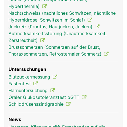
Hyperthermie)
Nachtschweiss (nächtliches Schwitzen, nächtliche
Hyperhidrose, Schwitzen im Schlaf)
Juckreiz (Pruritus, Hautjucken, Jucken)
Aufmerksamkeitsstörung (Unaufmerksamkeit,
Zerstreutheit)
Brustschmerzen (Schmerzen auf der Brust,
Thoraxschmerzen, Retrosternaler Schmerz)
Endokrines-
Endokrines-
Kopf Links Frau
System Frau
System Mann
Untersuchungen
Blutzuckermessung
Fastentest
Harnuntersuchung
Oraler Glukosetoleranztest oGTT
Schilddrüsenszintigraphie
News