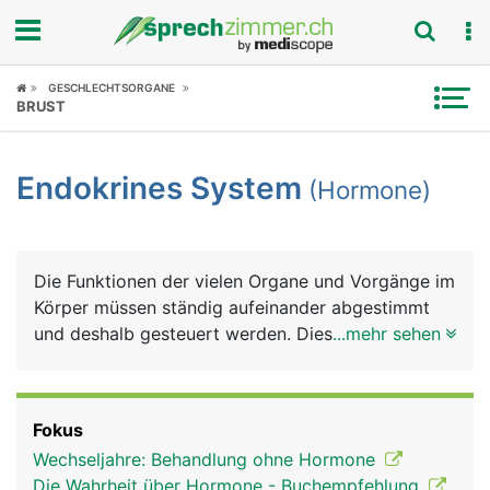
Fokus
GESCHLECHTSORGANE
BRUST
Krankheitsbilder
Endokrines System
(Hormone)
Symptome
Untersuchungen
Die Funktionen der vielen Organe und Vorgänge im
News
Körper müssen ständig aufeinander abgestimmt
und deshalb gesteuert werden. Diese Steuerungen,
...mehr sehen
Ratgeber
die vom täglichen Verdauungsvorgang, über
Stoffwechselvorgänge, Schlaf, Wachstum,
Rubriken
Fortpflanzung bis hin zum psychischen Befinden
Fokus
reichen, übernehmen weit über 30 verschiedene
Wechseljahre: Behandlung ohne Hormone
Hormone (chemische Botenstoffe), die von
Die Wahrheit über Hormone - Buchempfehlung