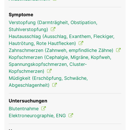
und Oberlippe; und ein Unterkieferast, der für das
Empfinden im Unterkieferbereich verantwortlich
ist und die Kau- und Mundbodenmuskulatur
Symptome
steuert.
Verstopfung (Darmträgheit, Obstipation,
Stuhlverstopfung)
Hautausschlag (Ausschlag, Exanthem, Fleckiger,
Hautrötung, Rote Hautflecken)
Zahnschmerzen (Zahnweh, empfindliche Zähne)
Kopfschmerzen (Cephalgie, Migräne, Kopfweh,
Spannungskopfschmerzen, Cluster-
Kopfschmerzen)
Müdigkeit (Erschöpfung, Schwäche,
Abgeschlagenheit)
Trigeminus Frau
Trigeminus Mann
Untersuchungen
Blutentnahme
Elektroneurographie, ENG