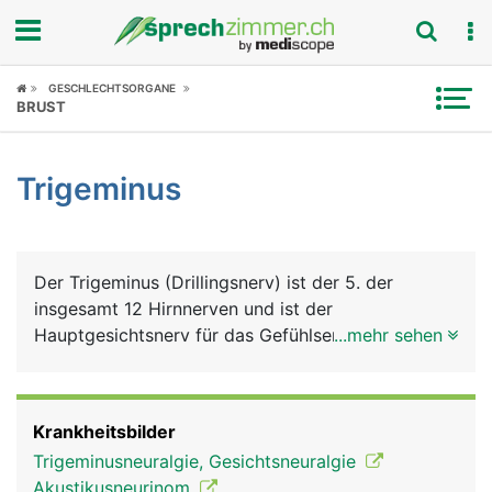
Fokus
GESCHLECHTSORGANE
BRUST
Krankheitsbilder
Trigeminus
Symptome
Untersuchungen
Der Trigeminus (Drillingsnerv) ist der 5. der
News
insgesamt 12 Hirnnerven und ist der
Hauptgesichtsnerv für das Gefühlsempfinden im
...mehr sehen
Ratgeber
Gesicht. Seinen Namen verdankt er seinen drei
Ästen: ein Augenast, der für das Empfinden im
Rubriken
Augenbereich, der Stirn und Teile der Nase
Krankheitsbilder
verantwortlich ist; ein Oberkieferast, für das
Trigeminusneuralgie, Gesichtsneuralgie
Empfinden unter dem Auge, im Oberkieferbereich
Akustikusneurinom