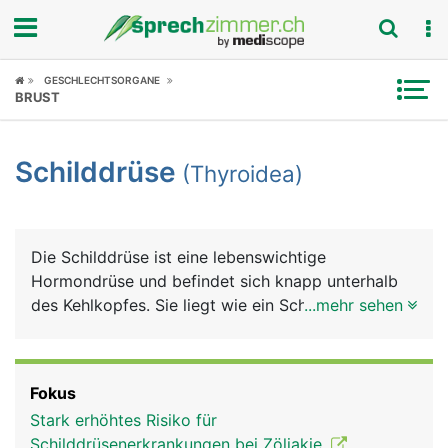
Fokus
GESCHLECHTSORGANE
BRUST
Krankheitsbilder
Schilddrüse
(Thyroidea)
Symptome
Untersuchungen
Die Schilddrüse ist eine lebenswichtige
News
Hormondrüse und befindet sich knapp unterhalb
des Kehlkopfes. Sie liegt wie ein Schild vor
...mehr sehen
Ratgeber
Kehlkopf und Luftröhre. Die Schilddrüse hat die
Form eines Schmetterlings mit zwei Flügel, die
Rubriken
über eine Gewebebrücke verbunden sind. Die
Fokus
Schilddrüse produziert Schilddrüsenhormone und
Stark erhöhtes Risiko für
das Hormon Calcitonin. Die Schilddrüsenhormone
Schilddrüsenerkrankungen bei Zöliakie