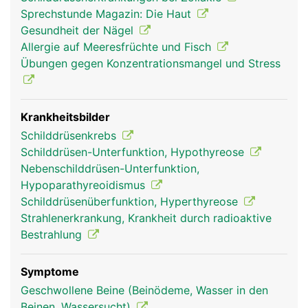
wirken auf fast alle Körperzellen, indem sie den
Sprechstunde Magazin: Die Haut
Stoffwechsel anregen. So haben sie Einfluss auf
Gesundheit der Nägel
Zucker-, Fett- und Eiweisshaushalt, Wärmehaushalt
Allergie auf Meeresfrüchte und Fisch
und Körpertemperatur, Herz- Kreislaufsystem,
Übungen gegen Konzentrationsmangel und Stress
Funktion von Darm, Muskeln und Nervensystem
sowie Gemütsverfassung und Leistungsfähigkeit.
Beim Kind steuern die Schilddrüsenhormone
zudem die Gehirn- und Nervenentwicklung sowie
Krankheitsbilder
das Knochenwachstum. Das Calcitonin ist an der
Schilddrüsenkrebs
Feinregulation von Kalzium im Blut beteiligt. Für
Schilddrüsen-Unterfunktion, Hypothyreose
die Produktion der Schilddrüsenhormone benötigt
Nebenschilddrüsen-Unterfunktion,
die Schilddrüse Jod, das sie aus der Nahrung über
Hypoparathyreoidismus
das Blut erhält und speichert.
Schilddrüsenüberfunktion, Hyperthyreose
Strahlenerkrankung, Krankheit durch radioaktive
Bestrahlung
Symptome
Geschwollene Beine (Beinödeme, Wasser in den
Beinen, Wassersucht)