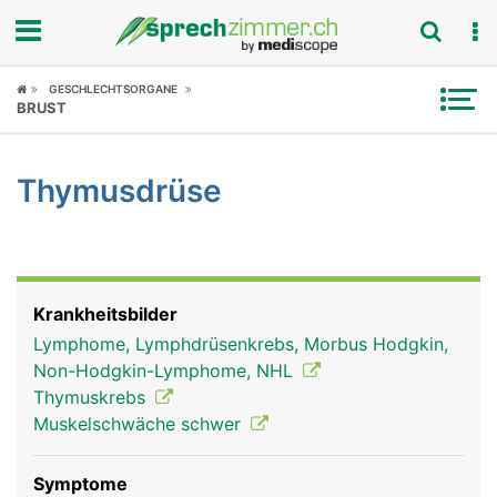
Fokus
GESCHLECHTSORGANE
BRUST
Krankheitsbilder
Thymusdrüse
Symptome
Untersuchungen
News
Krankheitsbilder
Lymphome, Lymphdrüsenkrebs, Morbus Hodgkin,
Ratgeber
Non-Hodgkin-Lymphome, NHL
Thymuskrebs
Rubriken
Muskelschwäche schwer
Symptome