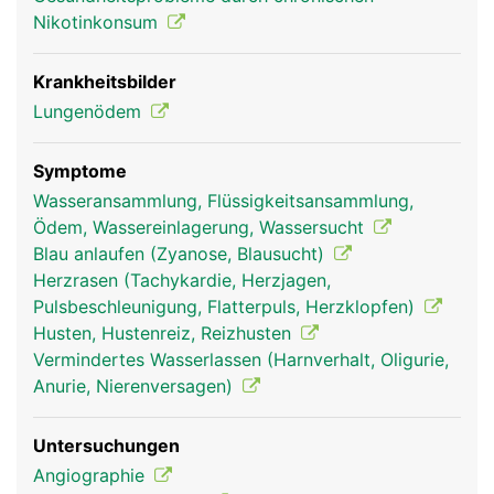
Arterien des Körperkreislaufs gepumpt.
Nikotinkonsum
Krankheitsbilder
Lungenödem
Symptome
Wasseransammlung, Flüssigkeitsansammlung,
Ödem, Wassereinlagerung, Wassersucht
Blau anlaufen (Zyanose, Blausucht)
lungenvenen frau
lungenvenen mann
Herzrasen (Tachykardie, Herzjagen,
Pulsbeschleunigung, Flatterpuls, Herzklopfen)
Husten, Hustenreiz, Reizhusten
Vermindertes Wasserlassen (Harnverhalt, Oligurie,
Anurie, Nierenversagen)
Untersuchungen
Angiographie