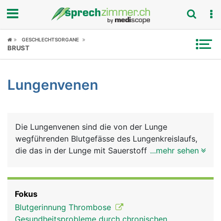
Fokus
GESCHLECHTSORGANE
BRUST
Krankheitsbilder
Lungenvenen
Symptome
Untersuchungen
Die Lungenvenen sind die von der Lunge
News
wegführenden Blutgefässe des Lungenkreislaufs,
die das in der Lunge mit Sauerstoff angereicherte
...mehr sehen
Ratgeber
Blut zum Herzen führen. Sie sind die einzigen
Venen im Körper, die sauerstoffreiches Blut
Rubriken
transportieren. Diese Aufgabe haben
Fokus
normalerweise die Arterien. Das sauerstoffreiche
Blutgerinnung Thrombose
Blut aus der Lunge wird über das Herz in die
Gesundheitsprobleme durch chronischen