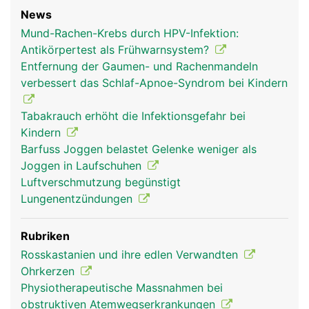
News
Mund-Rachen-Krebs durch HPV-Infektion:
Rachen Mann
Antikörpertest als Frühwarnsystem?
Entfernung der Gaumen- und Rachenmandeln
verbessert das Schlaf-Apnoe-Syndrom bei Kindern
Tabakrauch erhöht die Infektionsgefahr bei
Kindern
Barfuss Joggen belastet Gelenke weniger als
Joggen in Laufschuhen
Luftverschmutzung begünstigt
Lungenentzündungen
Rubriken
Rosskastanien und ihre edlen Verwandten
Ohrkerzen
Physiotherapeutische Massnahmen bei
obstruktiven Atemwegserkrankungen