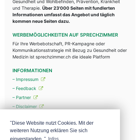
Gesundheit und Wohlbefinden, Prävention, Krankheit
und Therapie.
Über 23'000 Seiten mit fundlerten
Informationen umfasst das Angebot und täglich
kommen neue Seiten dazu.
WERBEMÖGLICHKEITEN AUF SPRECHZIMMER
Für Ihre Werbebotschaft, PR-Kampagne oder
Kommunikationsstrategie mit Bezug zu Gesundheit oder
Medizin ist sprechzimmer.ch die ideale Platform
INFORMATIONEN
– Impressum
– Feedback
– Partner
– Disclaimer
– Datenschutzerklärung / Privacy Policy
"Diese Website nutzt Cookies. Mit der
weiteren Nutzung erklären Sie sich
– Werbung
einverstanden. "
Infos