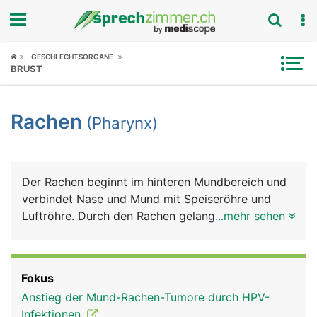
Fokus
GESCHLECHTSORGANE
BRUST
Krankheitsbilder
Rachen
(Pharynx)
Symptome
Untersuchungen
Der Rachen beginnt im hinteren Mundbereich und
News
verbindet Nase und Mund mit Speiseröhre und
Luftröhre. Durch den Rachen gelangt einerseits die
...mehr sehen
Ratgeber
Luft über die Luftröhre in die Lunge und
andererseits Nahrung und Flüssigkeiten über die
Rubriken
Speiseröhre in den Magen. Am Beginn der
Fokus
Luftröhre liegt der Kehlkopf mit den
Anstieg der Mund-Rachen-Tumore durch HPV-
Stimmbändern, die der Tonbildung dienen.
Infektionen