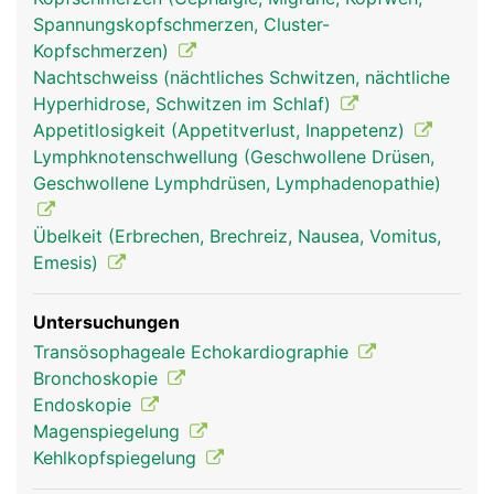
Mittelohr herstellt und für den Druckausgleich
Spannungskopfschmerzen, Cluster-
beim Schlucken sorgt.
Kopfschmerzen)
Nachtschweiss (nächtliches Schwitzen, nächtliche
Hyperhidrose, Schwitzen im Schlaf)
Appetitlosigkeit (Appetitverlust, Inappetenz)
Lymphknotenschwellung (Geschwollene Drüsen,
Geschwollene Lymphdrüsen, Lymphadenopathie)
Übelkeit (Erbrechen, Brechreiz, Nausea, Vomitus,
Emesis)
Rachen Frau
Rachen Mann
Rachen Frau
Untersuchungen
Transösophageale Echokardiographie
Bronchoskopie
Endoskopie
Magenspiegelung
Kehlkopfspiegelung