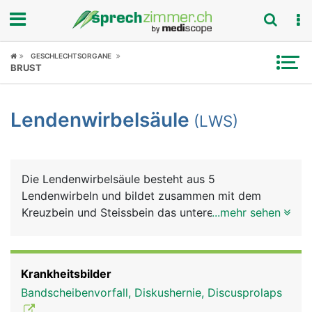
Fokus
GESCHLECHTSORGANE
BRUST
Krankheitsbilder
Lendenwirbelsäule
(LWS)
Symptome
Untersuchungen
Die Lendenwirbelsäule besteht aus 5
News
Lendenwirbeln und bildet zusammen mit dem
Kreuzbein und Steissbein das untere Ende der
...mehr sehen
Ratgeber
Wirbelsäule. Die Lendenwirbel müssen einen
wesentlich grösseren Anteil des Körpergewichts
Rubriken
tragen als die Hals- und Brustwirbel und sind
Krankheitsbilder
daher besonders belastet. Aus den Lendenwirbeln
Bandscheibenvorfall, Diskushernie, Discusprolaps
tritt der längste Nerv des Körpers aus, der