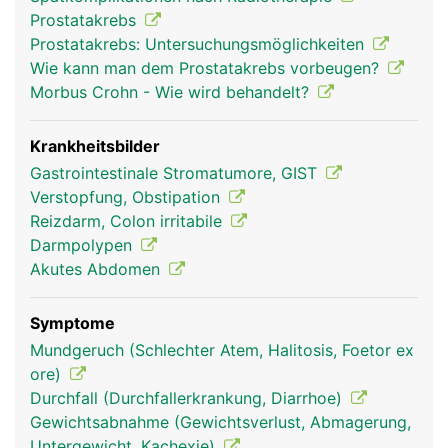
willentlich beeinflussbar. Er erschlafft automatisch
Prostatakrebs
bei Kontakt mit dem Stuhl und lässt ihn in den
Prostatakrebs: Untersuchungsmöglichkeiten
oberen Analkanal gleiten. Der äussere
Wie kann man dem Prostatakrebs vorbeugen?
Schliessmuskel kann selbst zur willentlichen
Morbus Crohn - Wie wird behandelt?
Stuhlentleerung gesteuert werden.
Krankheitsbilder
Gastrointestinale Stromatumore, GIST
Verstopfung, Obstipation
Reizdarm, Colon irritabile
Darmpolypen
Akutes Abdomen
Symptome
mastdarm rektum
mastdarm rektum
Mundgeruch (Schlechter Atem, Halitosis, Foetor ex
frau
mann
ore)
Durchfall (Durchfallerkrankung, Diarrhoe)
Gewichtsabnahme (Gewichtsverlust, Abmagerung,
Untergewicht, Kachexie)