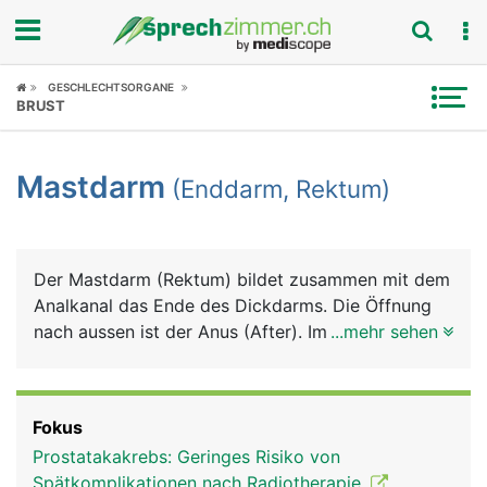
Fokus
GESCHLECHTSORGANE
BRUST
Krankheitsbilder
Mastdarm
(Enddarm, Rektum)
Symptome
Untersuchungen
Der Mastdarm (Rektum) bildet zusammen mit dem
News
Analkanal das Ende des Dickdarms. Die Öffnung
nach aussen ist der Anus (After). Im Mastdarm
...mehr sehen
Ratgeber
wird der Stuhl bis zur willentlichen Stuhlentleerung
gespeichert. Sobald der Mastdarm voll ist, wird
Rubriken
der Stuhldrang ausgelöst. Der Analkanal ist von
Fokus
einem inneren und einem äusseren Schliessmuskel
Prostatakakrebs: Geringes Risiko von
umgeben. Der innere Afterschliessmuskel ist nicht
Spätkomplikationen nach Radiotherapie