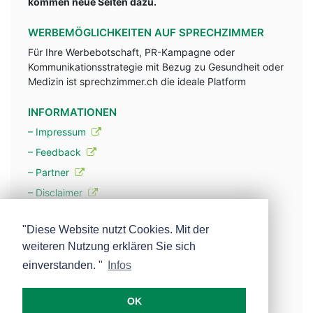
kommen neue Seiten dazu.
WERBEMÖGLICHKEITEN AUF SPRECHZIMMER
Für Ihre Werbebotschaft, PR-Kampagne oder
Kommunikationsstrategie mit Bezug zu Gesundheit oder
Medizin ist sprechzimmer.ch die ideale Platform
INFORMATIONEN
– Impressum
– Feedback
– Partner
– Disclaimer
– Datenschutzerklärung / Privacy Policy
"Diese Website nutzt Cookies. Mit der
weiteren Nutzung erklären Sie sich
– Werbung
einverstanden. "
Infos
– Mehr über unsere Experten
OK