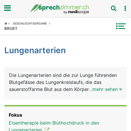
Fokus
GESCHLECHTSORGANE
BRUST
Krankheitsbilder
Lungenarterien
Symptome
Untersuchungen
Die Lungenarterien sind die zur Lunge führenden
News
Blutgefässe des Lungenkreislaufs, die das
sauerstoffarme Blut aus dem Körperkreislauf vom
...mehr sehen
Ratgeber
Herzen zur Lunge führen. Sie sind die einzigen
Arterien im Körper, die sauerstoffarmes Blut
Rubriken
transportierten. Diese Aufgabe haben
Fokus
normalerweise die Venen.
Eisentherapie beim Bluthochdruck in den
Lungenarterien