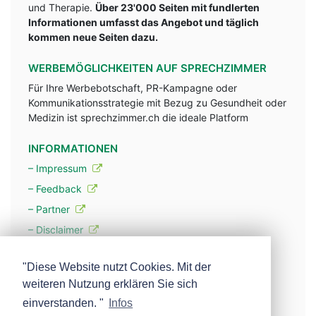
und Therapie.
Über 23'000 Seiten mit fundlerten
Informationen umfasst das Angebot und täglich
kommen neue Seiten dazu.
WERBEMÖGLICHKEITEN AUF SPRECHZIMMER
Für Ihre Werbebotschaft, PR-Kampagne oder
Kommunikationsstrategie mit Bezug zu Gesundheit oder
Medizin ist sprechzimmer.ch die ideale Platform
INFORMATIONEN
– Impressum
– Feedback
– Partner
– Disclaimer
– Datenschutzerklärung / Privacy Policy
"Diese Website nutzt Cookies. Mit der
weiteren Nutzung erklären Sie sich
– Werbung
einverstanden. "
Infos
– Mehr über unsere Experten