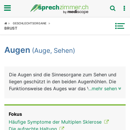
Fokus
GESCHLECHTSORGANE
BRUST
Krankheitsbilder
Augen
(Auge, Sehen)
Symptome
Untersuchungen
Die Augen sind die Sinnesorgane zum Sehen und
News
liegen geschützt in den beiden Augenhöhlen. Die
Funktionsweise des Auges war das Vorbild für die
...mehr sehen
Ratgeber
Entwicklung des Fotoapparats: Eine Linse bündelt
das Licht und durch ihren unterschiedlichen
Rubriken
Krümmungsradius wird das Bild "scharf" eingestellt
Fokus
(Akkommodation). Die Regenbogenhaut (Iris), die
Häufige Symptome der Multiplen Sklerose
Blende beim Fotoapparat, kann sich weiter öffnen
Die aufrechte Haltung