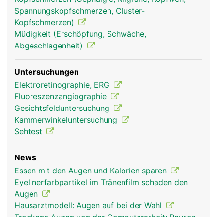
Augen und Sehen
Augen und Sehen
Spannungskopfschmerzen, Cluster-
Frau
Mann
Kopfschmerzen)
Müdigkeit (Erschöpfung, Schwäche,
Abgeschlagenheit)
Untersuchungen
Elektroretinographie, ERG
Fluoreszenzangiographie
Gesichtsfelduntersuchung
Kammerwinkeluntersuchung
Sehtest
News
Essen mit den Augen und Kalorien sparen
Eyelinerfarbpartikel im Tränenfilm schaden den
Augen
Hausarztmodell: Augen auf bei der Wahl