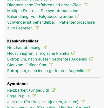
oder schliessen (Pupille) und so die Intensität des
Diagnostische Verfahren und deren Ziele
einfallenden Lichts regulieren. Die Sehrezeptoren
Multiple Sklerose: Die symptomatische
auf der Netzhaut (Retina) an der Rückfläche des
Behandlung von Folgebeschwerden
Auges wandeln das Licht in elektrische
Schwindel ist behandelbar - Patientenbroschüre
Nervensignale um, die über den Sehnerven zum
zum Bestellen
Sehzentrum im Hirn geleitet werden und dort das
Bild erzeugen, das wir sehen. Dadurch dass der
Mensch zwei Augen besitzt, die von mehreren
Krankheitsbilder
Augenmuskeln genau koordiniert werden, ist ein
Netzhautablösung
dreidimensionales (räumliches) Sehen möglich.
Heuschnupfen, allergische Rhinitis
Ektropium, nach aussen gedrehtes Augenlid
Glaukom, Grüner Star
Entropium, nach innen gedrehtes Augenlid
Symptome
Reizbarkeit (Ungeduld)
Enge Pupille
Juckreiz (Pruritus, Hautjucken, Jucken)
Kopfschmerzen (Cephalgie, Migräne, Kopfweh,