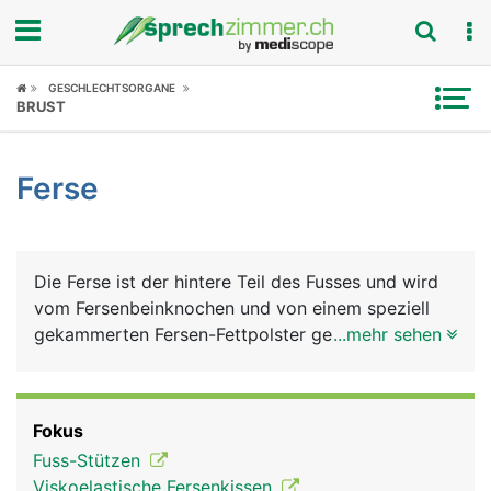
Fokus
GESCHLECHTSORGANE
BRUST
Krankheitsbilder
Ferse
Symptome
Untersuchungen
Die Ferse ist der hintere Teil des Fusses und wird
News
vom Fersenbeinknochen und von einem speziell
gekammerten Fersen-Fettpolster gebildet, der als
...mehr sehen
Ratgeber
Stossdämpfer dient. Das Fersenbein ist mit dem
Sprungbein und dem Würfelbein der Fusswurzel
Rubriken
gelenkig verbunden. Am hinteren Ende des
Fokus
Fersenbeins setzt die Achillessehne an. Sie ist die
Fuss-Stützen
kräftigste Sehen im Körper und für die Beugung im
Viskoelastische Fersenkissen