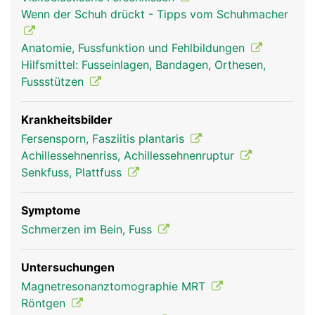
oberen Sprunggelenk verantwortlich. Dadurch
Wenn der Schuh drückt - Tipps vom Schuhmacher
wird der Vorfuss (Zehenbereich) nach unten
gezogen und das Abstossen des Fusses vom
Anatomie, Fussfunktion und Fehlbildungen
Boden beim Gehen und Laufen ermöglicht.
Hilfsmittel: Fusseinlagen, Bandagen, Orthesen,
Fussstützen
Krankheitsbilder
Fersensporn, Fasziitis plantaris
Achillessehnenriss, Achillessehnenruptur
Senkfuss, Plattfuss
Symptome
Ferse Frau
Ferse Mann
Schmerzen im Bein, Fuss
Untersuchungen
Magnetresonanztomographie MRT
Röntgen