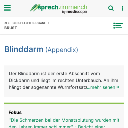
Fokus
GESCHLECHTSORGANE
BRUST
Krankheitsbilder
Blinddarm
(Appendix)
Symptome
Untersuchungen
Der Blinddarm ist der erste Abschnitt vom
News
Dickdarm und liegt im rechten Unterbauch. An ihm
hängt der sogenannte Wurmfortsatz, der
...mehr sehen
Ratgeber
Appendix. Die Funktion von Blinddarm und
Appendix ist nicht genau bekannt. Sie scheinen
Rubriken
aber eine Bedeutung für das Immunsystem zu
Fokus
haben, da dort sehr viele Abwehrzellen
''Die Schmerzen bei der Monatsblutung wurden mit
(Lymphozyten) im Gewebe zu finden sind.
den Jahren immer schlimmer'' - Bericht einer