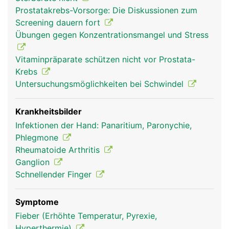
über Sehen und Bänder der Hand- und
Prostatakrebs-Vorsorge: Die Diskussionen zum
Unterarmmuskeln. Nur der Daumen hat einen
Screening dauern fort
eigenen Muskel, den Daumenballen, der ihm einen
Übungen gegen Konzentrationsmangel und Stress
grösseren Bewegungsumfang verleiht. Die
Hauptfunktionen der Finger sind Greifen, Tasten
Vitaminpräparate schützen nicht vor Prostata-
und Fühlen.
Krebs
Untersuchungsmöglichkeiten bei Schwindel
Krankheitsbilder
Infektionen der Hand: Panaritium, Paronychie,
Phlegmone
Rheumatoide Arthritis
Ganglion
Schnellender Finger
Finger Frau
Finger Mann
Symptome
Fieber (Erhöhte Temperatur, Pyrexie,
Hyperthermie)