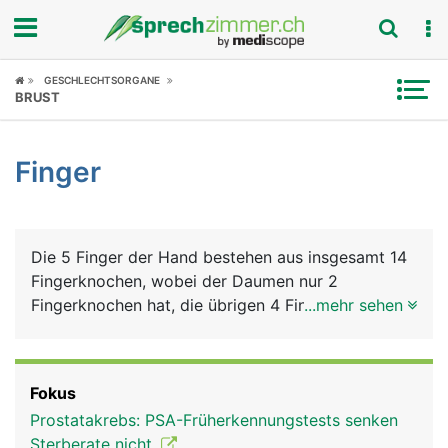
Fokus
GESCHLECHTSORGANE
BRUST
Krankheitsbilder
Finger
Symptome
Untersuchungen
Die 5 Finger der Hand bestehen aus insgesamt 14
News
Fingerknochen, wobei der Daumen nur 2
Fingerknochen hat, die übrigen 4 Finger haben
...mehr sehen
Ratgeber
jeweils 3. Die Fingerknochen bilden die Grund-,
Mittel- und Endglieder der Finger (beim Daumen
Rubriken
nur Grund- und Endglied), die durch Fingergelenke
Fokus
verbunden sind. Die Endglieder der Finger tragen
Prostatakrebs: PSA-Früherkennungstests senken
die Fingernägel. Die Bewegung der Finger erfolgt
Sterberate nicht