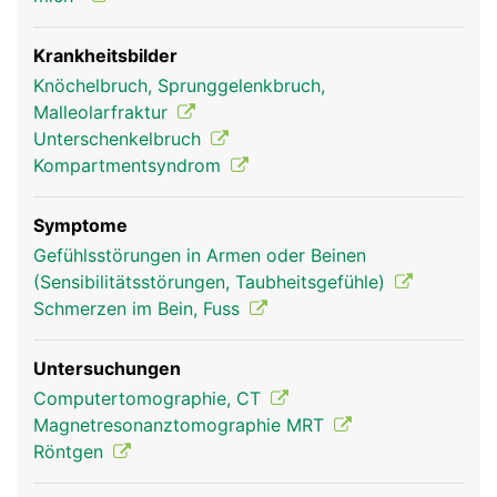
Innenknöchel bildet und Teil des oberen
Sprunggelenks ist.
Krankheitsbilder
Knöchelbruch, Sprunggelenkbruch,
Malleolarfraktur
Unterschenkelbruch
Kompartmentsyndrom
Symptome
Gefühlsstörungen in Armen oder Beinen
(Sensibilitätsstörungen, Taubheitsgefühle)
Schienbein Frau
Schienbein Mann
Schmerzen im Bein, Fuss
Untersuchungen
Computertomographie, CT
Magnetresonanztomographie MRT
Röntgen