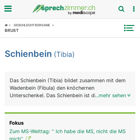
Fokus
GESCHLECHTSORGANE
BRUST
Krankheitsbilder
Schienbein
(Tibia)
Symptome
Untersuchungen
Das Schienbein (Tibia) bildet zusammen mit dem
News
Wadenbein (Fibula) den knöchernen
Unterschenkel. Das Schienbein ist dicker und
...mehr sehen
Ratgeber
stärker als das Wadenbein. Es besteht von oben
nach unten aus einem Kopf, der zwei Knochenteile
Rubriken
mit Gelenkflächen für das Kniegelenk bildet, einem
Fokus
langen Schaft dessen Vorderseite direkt unter der
Zum MS-Welttag: '' Ich habe die MS, nicht die MS
Haut liegt, und einem unteren Ende, das den
mich''