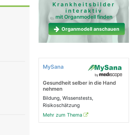
 Hitze,
Krankheitsbilder
interaktiv
chutz vor
mit Organmodell finden
on
rme,
Organmodell anschauen
ung). Die
ekret der
smen und
ie immer
enlos ab,
MySana
n sich
ahlung die
Gesundheit selber in die Hand
ischen
nehmen
 sich die
ie
Bildung, Wissenstests,
Risikoschätzung
Mehr zum Thema
nden