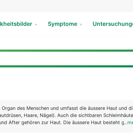
kheitsbilder
Symptome
Untersuchun
te Organ des Menschen und umfasst die äussere Haut und d
utdrüsen, Haare, Nägel). Auch die sichtbaren Schleimhäut
und After gehören zur Haut. Die äussere Haut besteht grob 
...m
idermis), Lederhaut (Dermis) und Unterhaut (Subkutis). Zu