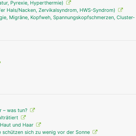
tur, Pyrexie, Hyperthermie)
hnen, Knorpel, Knochen) verbinden.
fer Hals/Nacken, Zervikalsyndrom, HWS-Syndrom)
ie, Migräne, Kopfweh, Spannungskopfschmerzen, Cluster-
r – was tun?
lträtiert
 Haut und Haar
e schützen sich zu wenig vor der Sonne
Haut Mann