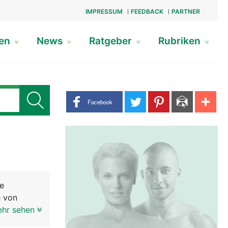
IMPRESSUM
FEEDBACK
PARTNER
gen
News
Ratgeber
Rubriken
Share buttons
Facebook
ie
e von
aus drei
ehr sehen
 den