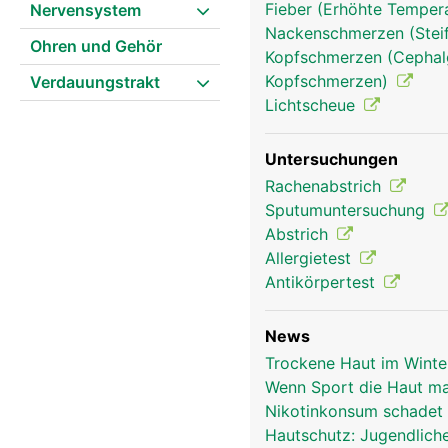
Fieber (Erhöhte Tempera
Nervensystem
Strukturen (Muskeln, Se
Nackenschmerzen (Stei
Ohren und Gehör
Kopfschmerzen (Cephalg
Kopfschmerzen)
Verdauungstrakt
Lichtscheue
Untersuchungen
Rachenabstrich
Sputumuntersuchung
Abstrich
Allergietest
Antikörpertest
News
Trockene Haut im Winte
Wenn Sport die Haut ma
Nikotinkonsum schadet
Hautschutz: Jugendlich
Haut Frau