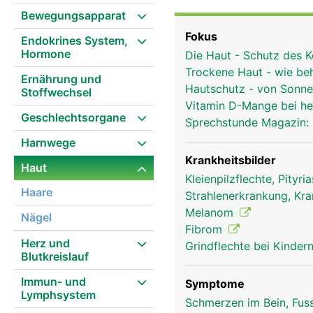
Hauptaufgaben der Haut 
Bewegungsapparat
UV-Strahlung, Reibung, 
Fokus
Endokrines System,
Wasserverlust und Aust
Hormone
Die Haut - Schutz des 
Schweiss, Weit- bzw. E
Trockene Haut - wie b
Schmerz, Druck) und St
Ernährung und
Hautschutz - von Sonn
Stoffwechsel
Haut ist von einem dün
Vitamin D-Mange bei he
Schweiss- und Talgdrüs
Geschlechtsorgane
Sprechstunde Magazin:
vor dem Austrocknen sch
Harnwege
wieder abschuppt und er
bei tiefer gehenden Ver
Krankheitsbilder
Haut
ausserdem Pigment bild
Kleienpilzflechte, Pityri
Haare
Sonnenbräune verleihen.
Strahlenerkrankung, Kra
Fasern, die für Elastizit
Melanom
Nägel
Blutgefässe, Haarfollik
Fibrom
Herz und
Nervenendigungen und S
Grindflechte bei Kinder
Blutkreislauf
Druckwahrnehmung, die e
Hautschicht - die Unter
Immun- und
Symptome
Wärmepolster, Nahrungs
Lymphsystem
Schmerzen im Bein, Fus
Kollagenfasern aus der 