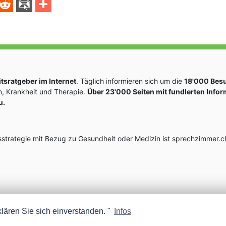
sratgeber im Internet
. Täglich informieren sich um die
18'000 Bes
, Krankheit und Therapie.
Über 23'000 Seiten mit fundlerten Info
u.
rategie mit Bezug zu Gesundheit oder Medizin ist sprechzimmer.ch
lären Sie sich einverstanden. "
Infos
MEDISCOPE AG E-MAIL:
INFO@MEDISCOPE.CH