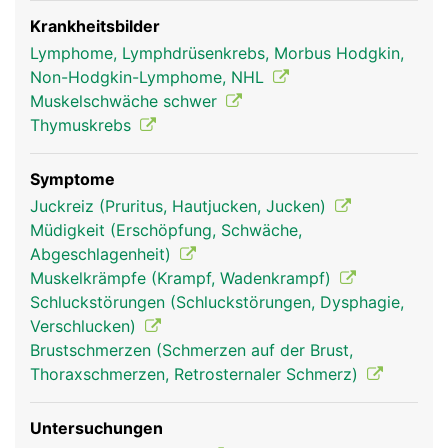
Der Thymus ist wesentlich für den Aufbau und die
Prägung der körpereigenen Abwehr
Krankheitsbilder
(Immunsystem) verantwortlich. In ihm werden
Lymphome, Lymphdrüsenkrebs, Morbus Hodgkin,
bestimmte Abwehrzellen - die T-Lymphozyten, die
Non-Hodgkin-Lymphome, NHL
zu den weissen Blutkörperchen gehören -
Muskelschwäche schwer
produziert und auf ihre Aufgabe vorbereitet.
Thymuskrebs
Später übernehmen diese Aufgabe das
Knochenmark, die Lymphknoten und die Milz. Der
Symptome
Thymus produziert ausserdem Thymushormone,
Juckreiz (Pruritus, Hautjucken, Jucken)
die unter anderem das Körperwachstum, den
Müdigkeit (Erschöpfung, Schwäche,
Knochenstoffwechsel und den Energiehaushalt
Abgeschlagenheit)
unterstützen. Schon den alten Griechen war
Muskelkrämpfe (Krampf, Wadenkrampf)
bekannt, dass die Thymusdrüse die
Schluckstörungen (Schluckstörungen, Dysphagie,
"Lebensenergie" steuert: Das griechische Wort
Verschlucken)
"thymos" bedeutet Lebensenergie.
Brustschmerzen (Schmerzen auf der Brust,
Thoraxschmerzen, Retrosternaler Schmerz)
Untersuchungen