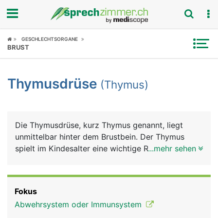
Fokus
GESCHLECHTSORGANE
BRUST
Krankheitsbilder
Thymusdrüse
(Thymus)
Symptome
Untersuchungen
Die Thymusdrüse, kurz Thymus genannt, liegt
News
unmittelbar hinter dem Brustbein. Der Thymus
spielt im Kindesalter eine wichtige Rolle bei der
...mehr sehen
Ratgeber
Ausbildung des Immunsystems. In seiner Funktion
nimmt er bis zur Geschlechtsreife (Pubertät) an
Rubriken
Grösse zu (etwa so gross wie eine Kinderfaust),
Fokus
danach verkümmert er im Laufe des Lebens und
Abwehrsystem oder Immunsystem
liegt im Alter nur noch als kleiner Geweberest vor.