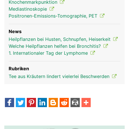
Knochenmarkpunktion
Mediastinoskopie
Positronen-Emissions-Tomographie, PET
News
Thymusdrüse Frau
Thymusdrüse
Heilpflanzen bei Husten, Schnupfen, Heiserkeit
Mann
Welche Heilpflanzen helfen bei Bronchitis?
1. Internationaler Tag der Lymphome
Rubriken
Tee aus Kräutern lindert vielerlei Beschwerden