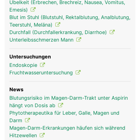
Übelkeit (Erbrechen, Brechreiz, Nausea, Vomitus,
Emesis)
Blut im Stuhl (Blutstuhl, Rektalblutung, Analblutung,
Teerstuhl, Meläna)
Durchfall (Durchfallerkrankung, Diarrhoe)
Unterleibsschmerzen Mann
verdauungstrakt
verdauungstrakt
Kopf Links Frau
Untersuchungen
frau
mann
Endoskopie
Fruchtwasseruntersuchung
News
Blutungsrisiko im Magen-Darm-Trakt unter Aspirin
hängt von Dosis ab
Phytotherapeutika für Leber, Galle, Magen und
Darm
Magen-Darm-Erkrankungen häufen sich während
Kopf Links Mann
Hitzewellen