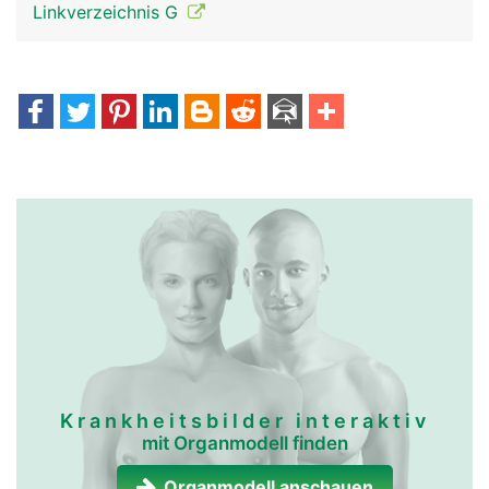
Linkverzeichnis G
Krankheitsbilder interaktiv
mit Organmodell finden
Organmodell anschauen