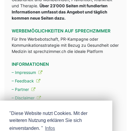
und Therapie.
Über 23'000 Seiten mit fundlerten
Informationen umfasst das Angebot und täglich
kommen neue Seiten dazu.
WERBEMÖGLICHKEITEN AUF SPRECHZIMMER
Für Ihre Werbebotschaft, PR-Kampagne oder
Kommunikationsstrategie mit Bezug zu Gesundheit oder
Medizin ist sprechzimmer.ch die ideale Platform
INFORMATIONEN
– Impressum
– Feedback
– Partner
– Disclaimer
– Datenschutzerklärung / Privacy Policy
"Diese Website nutzt Cookies. Mit der
weiteren Nutzung erklären Sie sich
– Werbung
einverstanden. "
Infos
– Mehr über unsere Experten