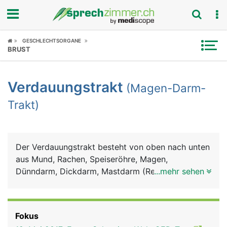
Fokus
GESCHLECHTSORGANE
BRUST
Krankheitsbilder
Verdauungstrakt
(Magen-Darm-
Symptome
Trakt)
Untersuchungen
News
Der Verdauungstrakt besteht von oben nach unten
aus Mund, Rachen, Speiseröhre, Magen,
Ratgeber
Dünndarm, Dickdarm, Mastdarm (Rektum) und
...mehr sehen
Anus (After). Zum Verdauungssystem gehören
Rubriken
ausserdem die Bauchspeicheldrüse, die Leber und
die Gallenblase. Im Mund wird die Nahrung mit den
Fokus
Zähnen zerkleinert und mit dem Sekret der