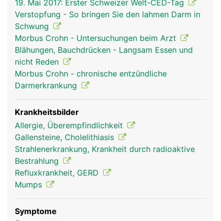
19. Mai 2017: Erster Schweizer Welt-CED-Tag
Speicheldrüsen vermischt. Der Speichel macht
Verstopfung - So bringen Sie den lahmen Darm in
feste Bissen gleitfähig und leitet die Verdauung
Schwung
der zuckerhaltigen Lebensmittel (Kohlenhydrate)
Morbus Crohn - Untersuchungen beim Arzt
ein. In Magen und Darm wird die Nahrung weiter
Blähungen, Bauchdrücken - Langsam Essen und
aufgespalten ("verdaut"). Dabei helfen die
nicht Reden
Verdauungssäfte der Bauchspeicheldrüse und die
Morbus Crohn - chronische entzündliche
Galle aus der Leber. Wichtige Nährstoffe werden
Darmerkrankung
vom Darm über die Schleimhaut ins Blut
aufgenommen und gelangen über die Pfortader in
die Leber, dem wichtigsten Stoffwechselorgan im
Krankheitsbilder
Körper, wo sie gespeichert und weiter verarbeitet
Allergie, Überempfindlichkeit
werden. Unverdauliche Nahrungsbestandteile
Gallensteine, Cholelithiasis
werden als Stuhl aus dem Körper ausgeschieden.
Strahlenerkrankung, Krankheit durch radioaktive
Der Darminhalt wird dabei durch kräftige,
Bestrahlung
wellenförmige Darmbewegungen (Peristaltik)
Refluxkrankheit, GERD
durch den Verdauungstrakt transportiert.
Mumps
Symptome