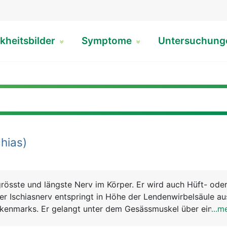
kheitsbilder
Symptome
Untersuchun
hias)
 grösste und längste Nerv im Körper. Er wird auch Hüft- ode
er Ischiasnerv entspringt in Höhe der Lendenwirbelsäule a
kenmarks. Er gelangt unter dem Gesässmuskel über eine Ö
...m
ckseite des Beines und zieht bis zu den Zehen. In Höhe d