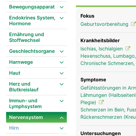
Kniekehle teilt er sich 
Bewegungsapparat
einerseits Schmerz- un
Fokus
Endokrines System,
andererseits Bewegungs
Hormone
Geburtsvorbereitung
Schäden des Ischiasner
Muskelschwächen bzw. 
Ernährung und
Stoffwechsel
Krankheitsbilder
Ischias, Ischialgien
Geschlechtsorgane
Hexenschuss, Lumbago
Harnwege
Chronische Schmerzen, 
Haut
Symptome
Herz und
Gefühlsstörungen in Arm
Blutkreislauf
Lähmungen (Halbseitenl
Immun- und
Plegie)
Lymphsystem
Schmerzen im Bein, Fus
Rückenschmerzen (Kre
Nervensystem
Hirn
Untersuchungen