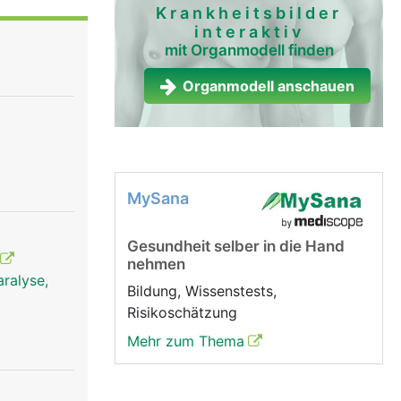
 leitet
Krankheitsbilder
interaktiv
ehirn und
mit Organmodell finden
d Füsse.
Organmodell anschauen
MySana
Gesundheit selber in die Hand
nehmen
ralyse,
Bildung, Wissenstests,
Risikoschätzung
Mehr zum Thema