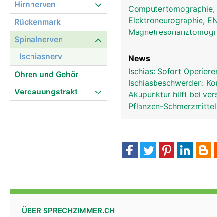
Hirnnerven
Computertomographie,
Elektroneurographie, 
Rückenmark
Magnetresonanztomog
Spinalnerven
ischiasnerv frau
Ischiasnerv
News
Ischias: Sofort Operier
Ohren und Gehör
Ischiasbeschwerden: Kor
Verdauungstrakt
Akupunktur hilft bei v
Pflanzen-Schmerzmittel
ÜBER SPRECHZIMMER.CH