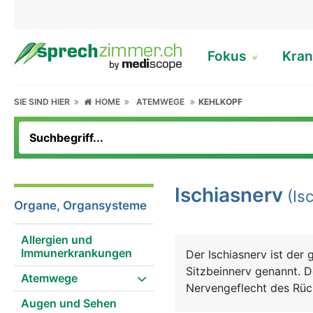
Fokus
Kran
SIE SIND HIER
HOME
ATEMWEGE
KEHLKOPF
Ischiasnerv
(Isc
Organe, Organsysteme
Allergien und
Immunerkrankungen
Der Ischiasnerv ist der
Sitzbeinnerv genannt. D
Atemwege
Nervengeflecht des Rüc
Augen und Sehen
Beckenknochen an die Rü