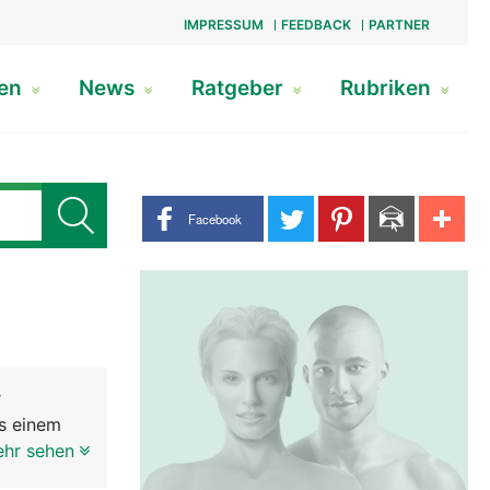
IMPRESSUM
FEEDBACK
PARTNER
gen
News
Ratgeber
Rubriken
Share buttons
Facebook
r
us einem
ffnung im
ehr sehen
er