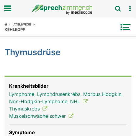
Fokus
ATEMWEGE
KEHLKOPF
Krankheitsbilder
Thymusdrüse
Symptome
Untersuchungen
News
Krankheitsbilder
Lymphome, Lymphdrüsenkrebs, Morbus Hodgkin,
Ratgeber
Non-Hodgkin-Lymphome, NHL
Thymuskrebs
Rubriken
Muskelschwäche schwer
Symptome