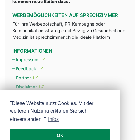
kommen neue Seiten dazu.
WERBEMÖGLICHKEITEN AUF SPRECHZIMMER
Für Ihre Werbebotschaft, PR-Kampagne oder
Kommunikationsstrategie mit Bezug zu Gesundheit oder
Medizin ist sprechzimmer.ch die ideale Platform
INFORMATIONEN
– Impressum
– Feedback
– Partner
– Disclaimer
– Datenschutzerklärung / Privacy Policy
"Diese Website nutzt Cookies. Mit der
weiteren Nutzung erklären Sie sich
– Werbung
einverstanden. "
Infos
– Mehr über unsere Experten
OK