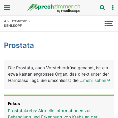
Fokus
ATEMWEGE
KEHLKOPF
Krankheitsbilder
Prostata
Symptome
Untersuchungen
Die Prostata, auch Vorsteherdrüse genannt, ist ein
News
etwa kastaniengrosses Organ, das direkt unter der
Harnblase liegt. Sie umschliesst die Harnröhre
...mehr sehen
Ratgeber
ringförmig. Sie besteht aus vielen Einzeldrüsen
deren Ausführungsgänge in die Harnröhre münden.
Rubriken
Die Vorsteherdrüse gehört, genau wie Hoden,
Fokus
Nebenhoden und Samenleiter, zu den
Prostatakrebs: Aktuelle Informationen zur
Geschlechtsorganen des Mannes.
Behandlung und Erkennung von Krebs an der