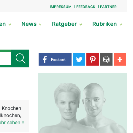
IMPRESSUM
FEEDBACK
PARTNER
gen
News
Ratgeber
Rubriken
Share buttons
Facebook
en Knochen
lknochen,
ehr sehen
htet ist