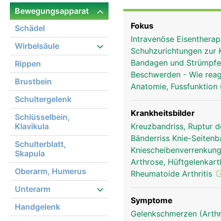
das Knie aber kein einz
Bewegungsapparat
in einer gemeinsamen Ge
Fokus
Schädel
Oberschenkel und Schie
Intravenöse Eisentherap
dem Oberschenkel. Obwoh
Wirbelsäule
Schuhzurichtungen zur 
Bewegung eher eine Komb
Bandagen und Strümpf
Rippen
Oberschenkelmuskulatur
Beschwerden - Wie reag
Oberschenkel und teilw
Brustbein
Anatomie, Fussfunktion
aufeinander reiben, sin
Schultergelenk
Zusätzlich besitzt das
denen der Oberschenkelk
Krankheitsbilder
Schlüsselbein,
das Kniegelenk ausserd
Klavikula
Kreuzbandriss, Ruptur 
sich dabei überkreuzen,
Bänderriss Knie-Seiten
Schulterblatt,
Bänder in Position gehal
Kniescheibenverrenkung,
Skapula
Arthrose, Hüftgelenkar
Oberarm, Humerus
Rheumatoide Arthritis
Unterarm
Symptome
Handgelenk
Gelenkschmerzen (Arthr