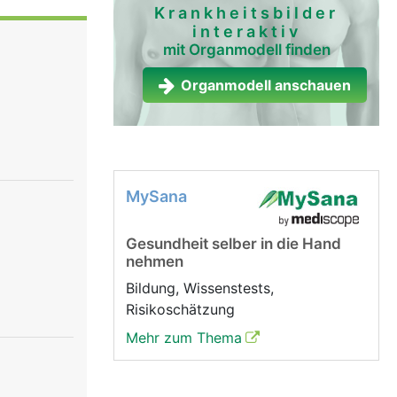
eichen, die
Krankheitsbilder
interaktiv
ch zwischen
mit Organmodell finden
cheibe und
d, ist die
Organmodell anschauen
ren
lenk nicht
gebettet.
ewebe auf
MySana
ert wird
hen und
Gesundheit selber in die Hand
durch
nehmen
Bildung, Wissenstests,
Risikoschätzung
Mehr zum Thema