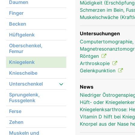
Daumen
Müdigkeit (Erschöpfung
Schmerzen im Bein, Fus
Finger
Muskelschwäche (Kraftl
Becken
Untersuchungen
Hüftgelenk
Computertomographie,
Oberschenkel,
Magnetresonanztomog
Femur
Röntgen
Kniegelenk
Arthroskopie
Gelenkpunktion
Kniescheibe
Kniegelenk Frau
Unterschenkel
News
Sprungelenk,
Niedriger Östrogenspie
Fussgelenk
Hüft- oder Kniegelenke
Kniegelenksarthrose: H
Ferse
Vitamin D hilft bei Kni
Zehen
Knorpel aus der Nase he
Muskeln und