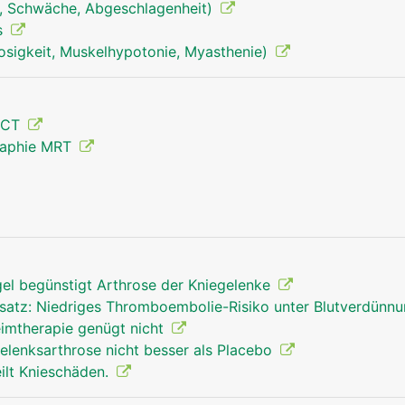
, Schwäche, Abgeschlagenheit)
s
osigkeit, Muskelhypotonie, Myasthenie)
 CT
raphie MRT
Kniegelenk Mann
gel begünstigt Arthrose der Kniegelenke
rsatz: Niedriges Thromboembolie-Risiko unter Blutverdünn
eimtherapie genügt nicht
egelenksarthrose nicht besser als Placebo
ilt Knieschäden.