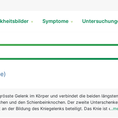
kheitsbilder
Symptome
Untersuchun
e)
grösste Gelenk im Körper und verbindet die beiden längst
hen und den Schienbeinknochen. Der zweite Unterschenke
 an der Bildung des Kniegelenks beteiligt. Das Knie ist eine
...m
on aus Knochen, Knorpel, Bändern und Sehnen. Genau betrac