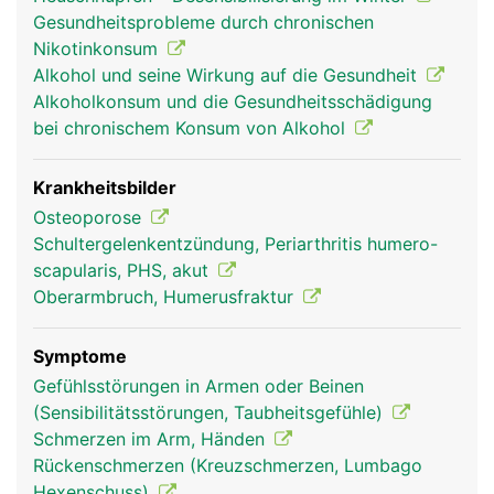
die den Unterarm beugen und strecken.
Gesundheitsprobleme durch chronischen
Nikotinkonsum
Alkohol und seine Wirkung auf die Gesundheit
Alkoholkonsum und die Gesundheitsschädigung
bei chronischem Konsum von Alkohol
Krankheitsbilder
Osteoporose
Schultergelenkentzündung, Periarthritis humero-
scapularis, PHS, akut
Humerus Frau
Humerus Mann
Oberarmbruch, Humerusfraktur
Symptome
Gefühlsstörungen in Armen oder Beinen
(Sensibilitätsstörungen, Taubheitsgefühle)
Schmerzen im Arm, Händen
Rückenschmerzen (Kreuzschmerzen, Lumbago
Hexenschuss)