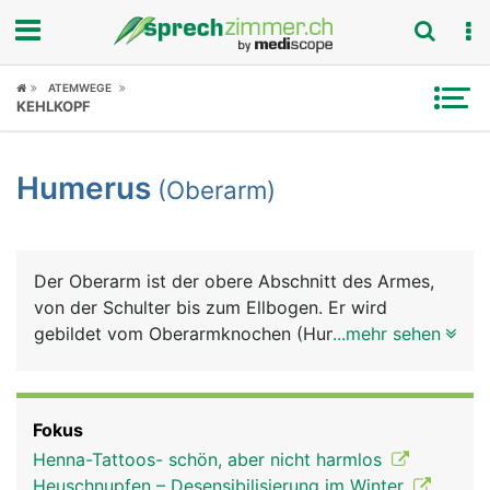
Fokus
ATEMWEGE
KEHLKOPF
Krankheitsbilder
Humerus
(Oberarm)
Symptome
Untersuchungen
Der Oberarm ist der obere Abschnitt des Armes,
News
von der Schulter bis zum Ellbogen. Er wird
gebildet vom Oberarmknochen (Humerus), der von
...mehr sehen
Ratgeber
Muskeln, Blutgefässen und Nerven umgeben ist.
Die meisten Oberarmmuskeln ziehen vom
Rubriken
Schulterblatt kommend über den Oberarm zum
Fokus
Unterarm. Die wichtigsten sind der Bizeps auf der
Henna-Tattoos- schön, aber nicht harmlos
Vorderseite und der Trizeps auf der Hinterseite,
Heuschnupfen – Desensibilisierung im Winter