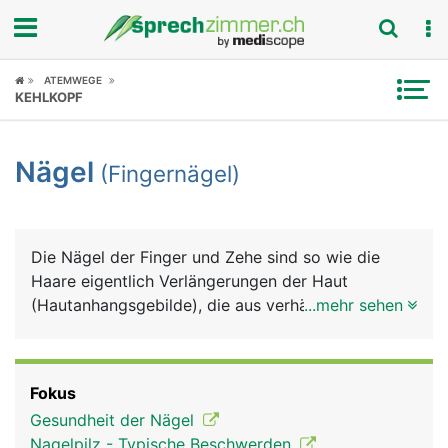
Fokus
ATEMWEGE
KEHLKOPF
Krankheitsbilder
Nägel
(Fingernägel)
Symptome
Untersuchungen
Die Nägel der Finger und Zehe sind so wie die
News
Haare eigentlich Verlängerungen der Haut
(Hautanhangsgebilde), die aus verhärteten
...mehr sehen
Ratgeber
Hautzellen und Keratin bestehen. Keratin verleiht
ihnen ihre enorme Festigkeit. Das Wachstum der
Rubriken
Nägel erfolgt an der Nagelwurzel, die in der Haut
Fokus
verankert ist. Von dort aus schiebt sich die
Gesundheit der Nägel
Nagelplatte auf dem Nagelbett nach vorne. Das
Nagelpilz - Typische Beschwerden