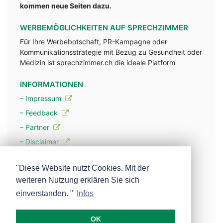
kommen neue Seiten dazu.
WERBEMÖGLICHKEITEN AUF SPRECHZIMMER
Für Ihre Werbebotschaft, PR-Kampagne oder
Kommunikationsstrategie mit Bezug zu Gesundheit oder
Medizin ist sprechzimmer.ch die ideale Platform
INFORMATIONEN
– Impressum
– Feedback
– Partner
– Disclaimer
– Datenschutzerklärung / Privacy Policy
"Diese Website nutzt Cookies. Mit der
weiteren Nutzung erklären Sie sich
– Werbung
einverstanden. "
Infos
– Mehr über unsere Experten
OK