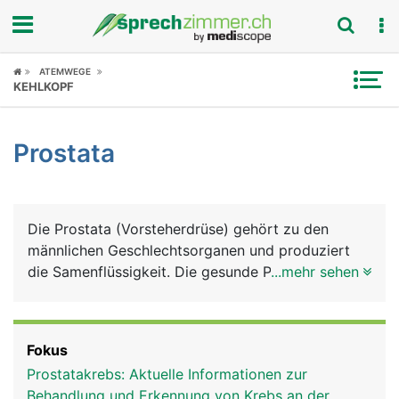
Fokus
ATEMWEGE
KEHLKOPF
Krankheitsbilder
Prostata
Symptome
Untersuchungen
Die Prostata (Vorsteherdrüse) gehört zu den
News
männlichen Geschlechtsorganen und produziert
die Samenflüssigkeit. Die gesunde Prostata hat die
...mehr sehen
Ratgeber
Grösse und Form einer Kastanie und liegt direkt
unter der Harnblase. Ihre Rückseite grenzt an den
Rubriken
Enddarm, weshalb die Prostata mit dem Finger
Fokus
über den Anus ertastet werden kann. Die von der
Prostatakrebs: Aktuelle Informationen zur
Harnblase abgehende Harnröhre verläuft durch die
Behandlung und Erkennung von Krebs an der