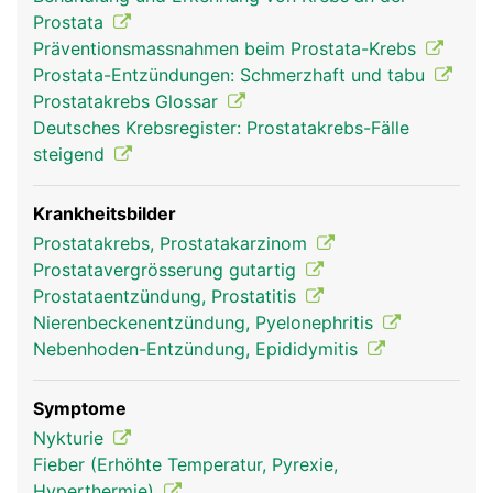
Mitte der Prostata. Hier tritt beim Samenerguss
Prostata
(Ejakulation) die in der Prostata gebildete
Präventionsmassnahmen beim Prostata-Krebs
Samenflüssigkeit in die Harnröhre über. Sie enthält
Prostata-Entzündungen: Schmerzhaft und tabu
verschiedene Enzyme, die für eine Befruchtung der
Prostatakrebs Glossar
weiblichen Eizelle benötigt werden. Mit
Deutsches Krebsregister: Prostatakrebs-Fälle
zunehmenden Alter vergrössert sich die Prostata.
steigend
Krankheitsbilder
Prostatakrebs, Prostatakarzinom
Prostatavergrösserung gutartig
Prostataentzündung, Prostatitis
Nierenbeckenentzündung, Pyelonephritis
Nebenhoden-Entzündung, Epididymitis
Prostata Mann
Symptome
Nykturie
Fieber (Erhöhte Temperatur, Pyrexie,
Hyperthermie)