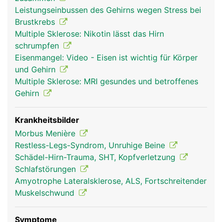
Zuständig für all diese Abläufe sind rund 100
Leistungseinbussen des Gehirns wegen Stress bei
Milliarden Nervenzellen (Hirnzellen), die
Brustkrebs
untereinander mit unzähligen Kontaktstellen
Multiple Sklerose: Nikotin lässt das Hirn
vernetzt sind und so ein hochkompliziertes
schrumpfen
elektronisches Kommunikationssystem bilden.
Eisenmangel: Video - Eisen ist wichtig für Körper
Anders als andere Zellen kann der Körper
und Gehirn
geschädigte Hirnzellen nicht regenerieren. Als
Multiple Sklerose: MRI gesundes und betroffenes
Kommandozentrale steuert das Hirn praktisch alle
Gehirn
Körperfunktionen, wobei verschiedene Bereiche
des Hirns unterschiedliche Aufgaben erfüllen. Das
Stammhirn steuert z.B. Atmung, Herzschlag,
Krankheitsbilder
Verdauung, und andere lebenswichtige Funktionen
Morbus Menière
wie die Körpertemperatur. Das Zwischenhirn ist die
Restless-Legs-Syndrom, Unruhige Beine
Umschaltstelle zum Grosshirn und besitzt an der
Schädel-Hirn-Trauma, SHT, Kopfverletzung
Unterseite die Hirnanhangsdrüse, die den
Schlafstörungen
Hormonhaushalt reguliert. Das Grosshirn steuert
Amyotrophe Lateralsklerose, ALS, Fortschreitender
die Bewegungen, ist Sitz der Gedanken, Gefühle,
Muskelschwund
des Gedächtnisses und des Bewusstseins. Das
Mittelhirn steuert den Schlaf und das Kleinhirn ist
Symptome