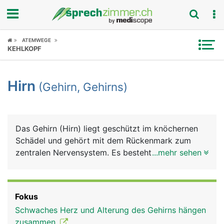
Fokus
ATEMWEGE
KEHLKOPF
Krankheitsbilder
Hirn
(Gehirn, Gehirns)
Symptome
Untersuchungen
Das Gehirn (Hirn) liegt geschützt im knöchernen
News
Schädel und gehört mit dem Rückenmark zum
zentralen Nervensystem. Es besteht grob aus
...mehr sehen
Ratgeber
Grosshirn, Zwischenhirn, Mittelhirn, Kleinhirn und
Stammhirn. Im Gehirn treffen alle Informationen
Rubriken
und Reize aus dem Körper und aus der Aussenwelt
Fokus
(Sinneseindrücke) zusammen, werden verarbeitet
Schwaches Herz und Alterung des Gehirns hängen
und lösen entsprechende Reaktionen aus.
zusammen