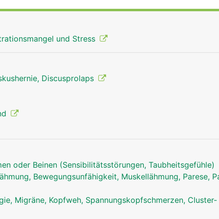
rationsmangel und Stress
skushernie, Discusprolaps
ind
en oder Beinen (Sensibilitätsstörungen, Taubheitsgefühle)
ähmung, Bewegungsunfähigkeit, Muskellähmung, Parese, Pa
Halswirbelsäule Mann
ie, Migräne, Kopfweh, Spannungskopfschmerzen, Cluster-