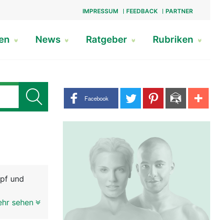
IMPRESSUM
FEEDBACK
PARTNER
gen
News
Ratgeber
Rubriken
Share buttons
Facebook
opf und
ehr sehen