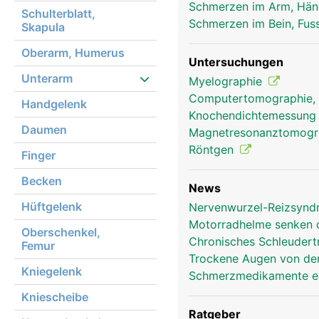
Schmerzen im Arm, Hä
Schulterblatt,
Schmerzen im Bein, Fus
Skapula
Oberarm, Humerus
Untersuchungen
Unterarm
Myelographie
Computertomographie,
Handgelenk
Knochendichtemessun
Daumen
Magnetresonanztomog
Röntgen
Finger
Becken
News
Hüftgelenk
Nervenwurzel-Reizsyndr
Motorradhelme senken d
Oberschenkel,
Chronisches Schleudertr
Femur
Trockene Augen von der
Kniegelenk
Schmerzmedikamente er
Kniescheibe
Ratgeber