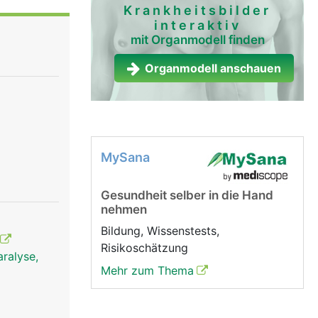
Krankheitsbilder
interaktiv
mit Organmodell finden
Organmodell anschauen
MySana
Gesundheit selber in die Hand
nehmen
Bildung, Wissenstests,
Risikoschätzung
ralyse,
Mehr zum Thema