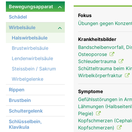
Bewegungsapparat
Fokus
Schädel
Übungen gegen Konzent
Wirbelsäule
Halswirbelsäule
Krankheitsbilder
Bandscheibenvorfall, Di
Brustwirbelsäule
Osteoporose
Lendenwirbelsäule
Schleudertrauma
Schütteltrauma beim K
Steissbein / Sakrum
Wirbelkörperfraktur
Wirbelgelenke
Rippen
Symptome
Gefühlsstörungen in Arm
Brustbein
Lähmungen (Halbseitenl
Halswirbelsäule Frau
Schultergelenk
Plegie)
Kopfschmerzen (Cephalg
Schlüsselbein,
Klavikula
Kopfschmerzen)