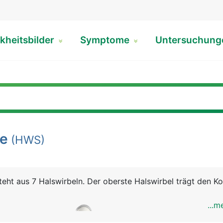
kheitsbilder
Symptome
Untersuchun
le
(HWS)
teht aus 7 Halswirbeln. Der oberste Halswirbel trägt den K
...m