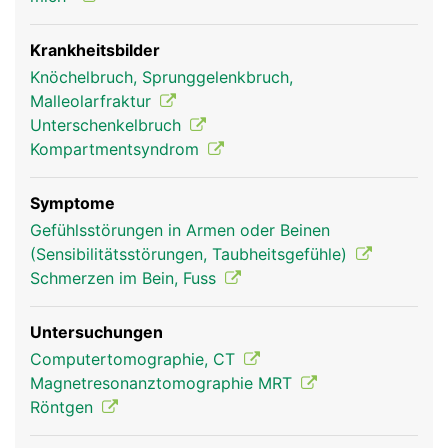
Innenknöchel bildet und Teil des oberen
Sprunggelenks ist.
Krankheitsbilder
Knöchelbruch, Sprunggelenkbruch,
Malleolarfraktur
Unterschenkelbruch
Kompartmentsyndrom
Symptome
Gefühlsstörungen in Armen oder Beinen
(Sensibilitätsstörungen, Taubheitsgefühle)
Schienbein Frau
Schienbein Mann
Schmerzen im Bein, Fuss
Untersuchungen
Computertomographie, CT
Magnetresonanztomographie MRT
Röntgen