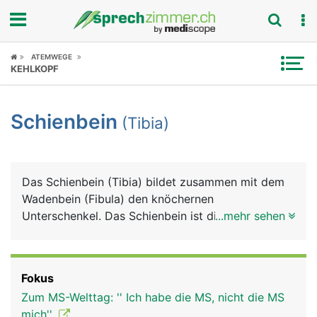
Fokus
ATEMWEGE
KEHLKOPF
Krankheitsbilder
Schienbein
(Tibia)
Symptome
Untersuchungen
Das Schienbein (Tibia) bildet zusammen mit dem
News
Wadenbein (Fibula) den knöchernen
Unterschenkel. Das Schienbein ist dicker und
...mehr sehen
Ratgeber
stärker als das Wadenbein. Es besteht von oben
nach unten aus einem Kopf, der zwei Knochenteile
Rubriken
mit Gelenkflächen für das Kniegelenk bildet, einem
Fokus
langen Schaft dessen Vorderseite direkt unter der
Zum MS-Welttag: '' Ich habe die MS, nicht die MS
Haut liegt, und einem unteren Ende, das den
mich''