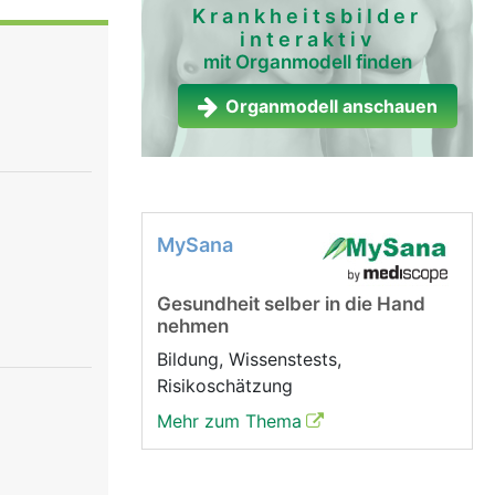
ärmutter,
Krankheitsbilder
interaktiv
nen. Die
mit Organmodell finden
ie zur
 von Urin.
Organmodell anschauen
MySana
Gesundheit selber in die Hand
nehmen
Bildung, Wissenstests,
Risikoschätzung
Mehr zum Thema