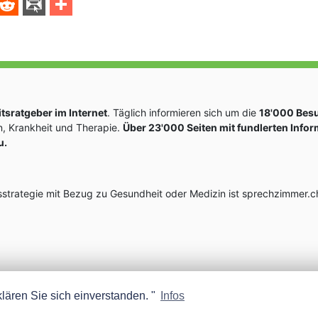
sratgeber im Internet
. Täglich informieren sich um die
18'000 Bes
, Krankheit und Therapie.
Über 23'000 Seiten mit fundlerten Info
u.
rategie mit Bezug zu Gesundheit oder Medizin ist sprechzimmer.ch
lären Sie sich einverstanden. "
Infos
MEDISCOPE AG E-MAIL:
INFO@MEDISCOPE.CH