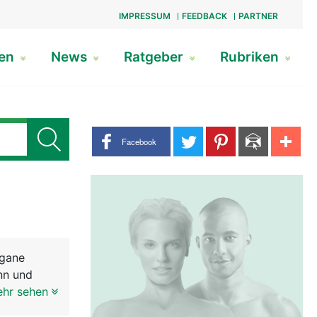
IMPRESSUM
FEEDBACK
PARTNER
gen
News
Ratgeber
Rubriken
Share buttons
Facebook
rgane
nn und
 der Frau.
ehr sehen