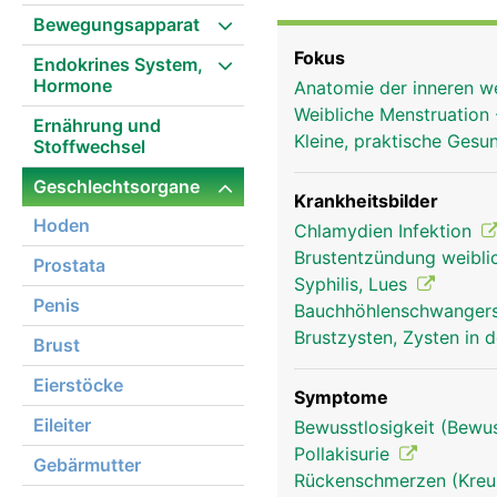
Samenblasen, Samenleite
Bewegungsapparat
Eileiter und Eierstöcke
Fokus
Endokrines System,
Geschlechtsorgane dien
Hormone
Anatomie der inneren w
Befriedigung der sexuel
Weibliche Menstruation
Ernährung und
Kleine, praktische Gesu
Stoffwechsel
Geschlechtsorgane
Krankheitsbilder
Hoden
Chlamydien Infektion
Brustentzündung weiblic
Prostata
Syphilis, Lues
Penis
Bauchhöhlenschwanger
Brustzysten, Zysten in 
Brust
Eierstöcke
Symptome
Eileiter
Bewusstlosigkeit (Bewu
Pollakisurie
Gebärmutter
Rückenschmerzen (Kre