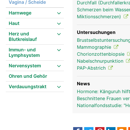
Vagina / Scheide
Durchfall (Durchfallerk
Schmerzen beim Wasserl
Harnwege
Miktionsschmerzen)
Geschlechtsorgane Frau
Haut
Untersuchungen
Herz und
Blutkreislauf
Brustselbstuntersuchun
Mammographie
Immun- und
Chorionzottenbiopsie
Lymphsystem
Nabelschnurpunktion
Nervensystem
PAP-Abstrich
Ohren und Gehör
News
Verdauungstrakt
Hormone: Känguruh hilf
Beschnittene Frauen ver
Nationalfondsstudie: "