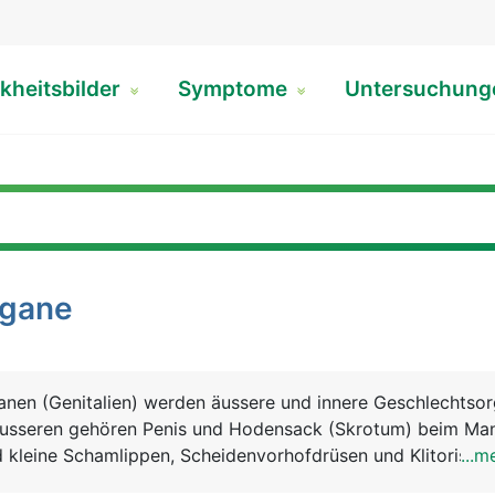
kheitsbilder
Symptome
Untersuchun
rgane
anen (Genitalien) werden äussere und innere Geschlechtso
äusseren gehören Penis und Hodensack (Skrotum) beim Ma
kleine Schamlippen, Scheidenvorhofdrüsen und Klitoris bei
...m
echtsorganen zählen beim Mann die Hoden, Nebenhoden,