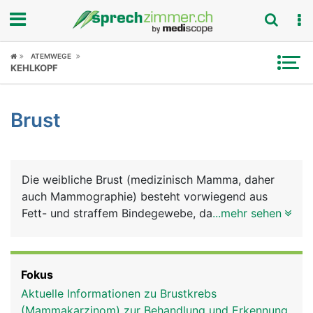
Fokus
ATEMWEGE
KEHLKOPF
Krankheitsbilder
Brust
Symptome
Untersuchungen
Die weibliche Brust (medizinisch Mamma, daher
News
auch Mammographie) besteht vorwiegend aus
Fett- und straffem Bindegewebe, das wesentlich
...mehr sehen
Ratgeber
ihre Form und Grösse bestimmt. Darin eingebettet
liegt das Michdrüsensystem mit bis zu 20
Rubriken
Milchdrüsenlappen, deren Milchgänge in der
Fokus
Brustwarze münden. Die Brüste wachsen mit
Aktuelle Informationen zu Brustkrebs
Beginn der Geschlechtsreife, gesteuert von den
(Mammakarzinom) zur Behandlung und Erkennung