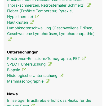
anstehende Schwangerschaft, die sich mit Beginn
Thoraxschmerzen, Retrosternaler Schmerz)
der Monatsblutung wieder zurückbildet. Die Brüste
Fieber (Erhöhte Temperatur, Pyrexie,
werden ausserdem durchzogen von Blutgefässen
Hyperthermie)
zur Versorgung mit Nährstoffen und Hormonen
Hautknoten
und von Lymphgefässen, die das Gewebewasser
Lymphknotenschwellung (Geschwollene Drüsen,
(Lymphe) zu den Lymphknoten in den
Geschwollene Lymphdrüsen, Lymphadenopathie)
Achselhöhlen leiten.
Untersuchungen
Positronen-Emissions-Tomographie, PET
SPECT-Untersuchung
Biopsie
Histologische Untersuchung
Mammasonographie
News
Brust Frau
Einseitiger Brustkrebs erhöht das Risiko für die