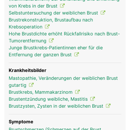
weiblichen Geschlechtsorganen (Östrogen,
von Krebs in der Brust
Gestagen). Das äussere Erscheinungsbild der
Selbstuntersuchung der weiblichen Brust
Brüste - Grösse, Form, Brustwarzen und
Brustrekonstruktion, Brustaufbau nach
Brustwarzenvorhof - ist von Frau zu Frau
Krebsoperation
verschieden. Die Hauptfunktion der weiblichen
Hohe Brustdichte erhöht Rückfallrisiko nach Brust-
Brust ist die Produktion der Muttermilch zur
Tumorentfernung
Ernährung eines Säuglings in den ersten
Junge Brustkrebs-Patientinnen eher für die
Lebensmonaten. Unter dem Einfluss der
Entfernung der ganzen Brust
Geschlechtshormone vergrössern sich die Brüste
in der Schwangerschaft und beginnen kurz nach
der Entbindung mit der Milchproduktion, was
Krankheitsbilder
durch das Hormon Prolaktin aus der
Mastopathie, Veränderungen der weiblichen Brust
Hirnanhangsdrüse in Gang gesetzt wird. Die Milch
gutartig
enthält nicht nur die optimale Mischung aus
Brustkrebs, Mammakarzinom
Nährstoffen sondern auch wichtige Antikörper der
Brustentzündung weibliche, Mastitis
Mutter, die das Neugeborene vor Infektionen
Brustzysten, Zysten in der weiblichen Brust
schützen. Auch während jedem
Menstruationszyklus kommt es zu einem
Symptome
Anschwellen der Brüste als Vorbereitung auf eine
Brustschmerzen (Schmerzen auf der Brust,