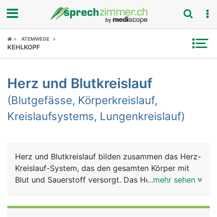
Fokus
ATEMWEGE
KEHLKOPF
Krankheitsbilder
Herz und Blutkreislauf
Symptome
(Blutgefässe, Körperkreislauf,
Untersuchungen
Kreislaufsystems, Lungenkreislauf)
News
Ratgeber
Herz und Blutkreislauf bilden zusammen das Herz-
Kreislauf-System, das den gesamten Körper mit
Rubriken
Blut und Sauerstoff versorgt. Das Herz ist dabei
...mehr sehen
die zentrale Pumpe und der Blutkreislauf das
Transport- und Verteilungssystem. Auch die Lunge
ist in diesem System eingebunden, um das Blut mit