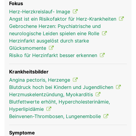
Fokus
den lebensnotwendigen Sauerstoff anzureichern.
Herz-Herzkreislauf- Image
Herz, Blutkreislauf und Lunge bilden daher eine
Angst ist ein Risikofaktor für Herz-Krankheiten
Funktionseinheit. Alle Blutgefässe, die das Blut
Gebrochene Herzen: Psychiatrische und
vom Herz wegleiten, heissen Arterien; alle
neurologische Leiden spielen eine Rolle
Blutgefässe, die das Blut zum Herz hinführen,
Herzinfarkt ausgelöst durch starke
heissen Venen. Genau genommen hat der Körper
Glücksmomente
zwei ineinandergreifende Blutkreisläufe: den
Risiko für Herzinfarkt besser erkennen
grossen Körperkreislauf und den kleineren
Lungenkreislauf. Das in der Lunge mit Sauerstoff
angereicherte Blut fliesst über die Lungenvenen
Krankheitsbilder
zum linken Herzvorhof und in die linke
Angina pectoris, Herzenge
Herzkammer. Von dort wird das sauerstoffreiche
Blutdruck hoch bei Kindern und Jugendlichen
Blut über die Hauptschlagader (Aorta) in den
Herzmuskelentzündung, Myokarditis
Körper gepumpt. In umgekehrter Richtung fliesst
Blutfettwerte erhöht, Hypercholesterinämie,
das verbrauchte (sauerstoffarme und
Hyperlipidämie
kohlendioxidreiche) Blut über die Körpervenen
Beinvenen-Thrombosen, Lungenembolie
zum rechten Herzvorhof und in die rechte
Herzkammer, von wo es über die Lungenarterien
Symptome