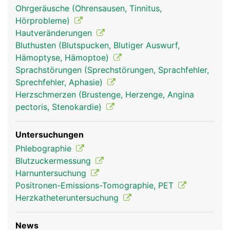
in die Lunge gepumpt wird, um wieder mit
Ohrgeräusche (Ohrensausen, Tinnitus,
frischem Sauerstoff aufgetankt zu werden. Das
Hörprobleme)
Herz pumpt dabei das Blut unermüdlich durch
Hautveränderungen
beide Blutkreisläufe. Wird bei Anstrengung mehr
Bluthusten (Blutspucken, Blutiger Auswurf,
Sauerstoff benötigt pumpt es schneller, in Ruhe
Hämoptyse, Hämoptoe)
pumpt es langsamer. Im Schnitt dauert es etwa
Sprachstörungen (Sprechstörungen, Sprachfehler,
eine Minute, bis das Blut einmal durch den Körper
Sprechfehler, Aphasie)
zirkuliert.
Herzschmerzen (Brustenge, Herzenge, Angina
pectoris, Stenokardie)
Untersuchungen
Phlebographie
Blutzuckermessung
Harnuntersuchung
Positronen-Emissions-Tomographie, PET
Herzkatheteruntersuchung
blutkreislauf frau
blutkreislauf mann
News