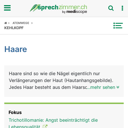
Fokus
ATEMWEGE
KEHLKOPF
Krankheitsbilder
Haare
Symptome
Untersuchungen
Haare sind so wie die Nägel eigentlich nur
News
Verlängerungen der Haut (Hautanhangsgebilde).
Jedes Haar besteht aus dem Haarschaft und der
...mehr sehen
Ratgeber
Haarwurzel, die tief in der Haut (Lederhaut)
verankert ist. Um die Haarwurzel herum liegt der
Rubriken
Haarfollikel, in dem sich Nervenenden befinden,
Fokus
die feinste Haarbewegungen registrieren. Die
Trichotillomanie: Angst beeinträchtigt die
Haarwurzel bildet an ihrem unteren Ende eine
Lebensqualität