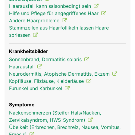
knollige Verdickung, die Haarzwiebel. Dort
Haarausfall kann saisonbedingt sein
befindet sich auch die gut durchblutete
Hilfe und Pflege für angegriffenes Haar
Haarpapille, die das Haar mit Nährstoffen versorgt
Andere Haarprobleme
und so zum Wachsen bringt. Zu jedem Haarfollikel
Stammzellen aus Haarfollikeln lassen Haare
gehört ein kleiner Muskel, der das Haar bei Kälte
spriessen
oder Stress aufrichtet ("Gänsehaut"). Die Körper-
und Kopfhaare dienen zum Schutz vor Kälte und
Sonneneinstrahlung. Die Augenbrauen und
Krankheitsbilder
Wimpern schützen die Augen vor äusseren
Sonnenbrand, Dermatitis solaris
Einflüssen und die Nasenhaare fangen kleine
Haarausfall
Partikel (z.B. Staub) ab, damit sie nicht eingeatmet
Neurodermitis, Atopische Dermatitis, Ekzem
werden.
Kopfläuse, Filzläuse, Kleiderläuse
Furunkel und Karbunkel
Symptome
Nackenschmerzen (Steifer Hals/Nacken,
Zervikalsyndrom, HWS-Syndrom)
Übelkeit (Erbrechen, Brechreiz, Nausea, Vomitus,
Emesis)