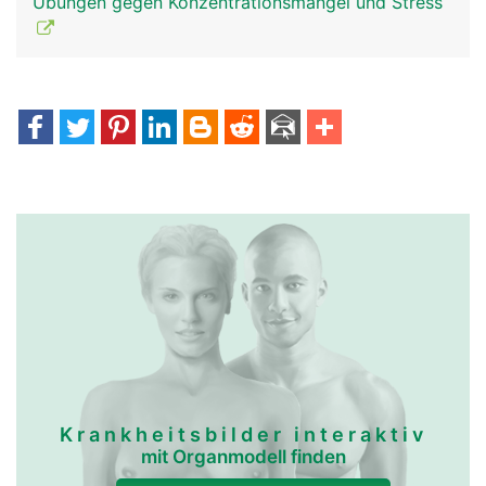
Übungen gegen Konzentrationsmangel und Stress
Krankheitsbilder interaktiv
mit Organmodell finden