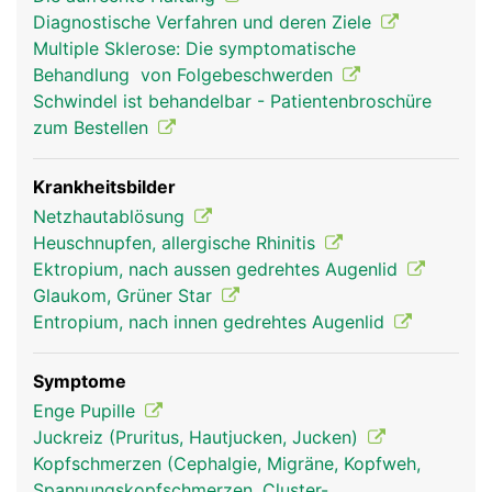
oder schliessen (Pupille) und so die Intensität des
Diagnostische Verfahren und deren Ziele
einfallenden Lichts regulieren. Die Sehrezeptoren
Multiple Sklerose: Die symptomatische
auf der Netzhaut (Retina) an der Rückfläche des
Behandlung von Folgebeschwerden
Auges wandeln das Licht in elektrische
Schwindel ist behandelbar - Patientenbroschüre
Nervensignale um, die über den Sehnerven zum
zum Bestellen
Sehzentrum im Hirn geleitet werden und dort das
Bild erzeugen, das wir sehen. Dadurch dass der
Mensch zwei Augen besitzt, die von mehreren
Krankheitsbilder
Augenmuskeln genau koordiniert werden, ist ein
Netzhautablösung
dreidimensionales (räumliches) Sehen möglich.
Heuschnupfen, allergische Rhinitis
Ektropium, nach aussen gedrehtes Augenlid
Glaukom, Grüner Star
Entropium, nach innen gedrehtes Augenlid
Symptome
Enge Pupille
Juckreiz (Pruritus, Hautjucken, Jucken)
Kopfschmerzen (Cephalgie, Migräne, Kopfweh,
Spannungskopfschmerzen, Cluster-