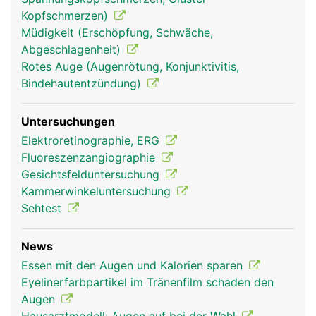
Augen und Sehen
Augen und Sehen
Kopfschmerzen)
Frau
Mann
Müdigkeit (Erschöpfung, Schwäche,
Abgeschlagenheit)
Rotes Auge (Augenrötung, Konjunktivitis,
Bindehautentzündung)
Untersuchungen
Elektroretinographie, ERG
Fluoreszenzangiographie
Gesichtsfelduntersuchung
Kammerwinkeluntersuchung
Sehtest
News
Essen mit den Augen und Kalorien sparen
Eyelinerfarbpartikel im Tränenfilm schaden den
Augen