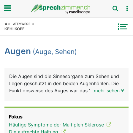
Fokus
ATEMWEGE
KEHLKOPF
Krankheitsbilder
Augen
(Auge, Sehen)
Symptome
Untersuchungen
Die Augen sind die Sinnesorgane zum Sehen und
News
liegen geschützt in den beiden Augenhöhlen. Die
Funktionsweise des Auges war das Vorbild für die
...mehr sehen
Ratgeber
Entwicklung des Fotoapparats: Eine Linse bündelt
das Licht und durch ihren unterschiedlichen
Rubriken
Krümmungsradius wird das Bild "scharf" eingestellt
Fokus
(Akkommodation). Die Regenbogenhaut (Iris), die
Häufige Symptome der Multiplen Sklerose
Blende beim Fotoapparat, kann sich weiter öffnen
Die aufrechte Haltung