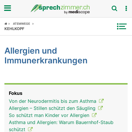
Fokus
ATEMWEGE
KEHLKOPF
Krankheitsbilder
Allergien und
Symptome
Immunerkrankungen
Untersuchungen
News
Fokus
Ratgeber
Von der Neurodermitis bis zum Asthma
Allergien – Stillen schützt den Säugling
Rubriken
So schützt man Kinder vor Allergien
Asthma und Allergien: Warum Bauernhof-Staub
schützt