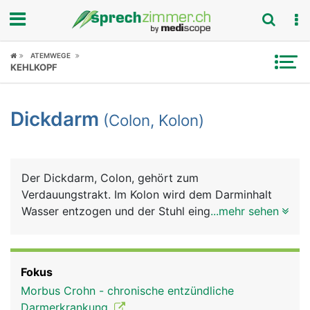
Fokus
ATEMWEGE
KEHLKOPF
Krankheitsbilder
Dickdarm
(Colon, Kolon)
Symptome
Untersuchungen
Der Dickdarm, Colon, gehört zum
News
Verdauungstrakt. Im Kolon wird dem Darminhalt
Wasser entzogen und der Stuhl eingedickt, der mit
...mehr sehen
Ratgeber
der Darmbewegung in den Enddarm transportiert
wird.
Rubriken
Fokus
Morbus Crohn - chronische entzündliche
Darmerkrankung