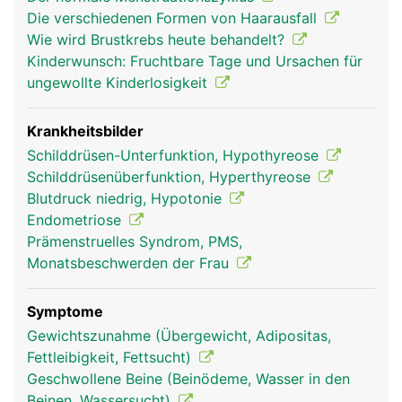
Hypophyse als Hormonsteuerzentrale nahezu das
Die verschiedenen Formen von Haarausfall
gesamte endokrine Hormonsystem. Neben der
Wie wird Brustkrebs heute behandelt?
Produktion eigener Hormone steuert sie die
Kinderwunsch: Fruchtbare Tage und Ursachen für
Hormonproduktion der anderen endokrinen
ungewollte Kinderlosigkeit
Hormondrüsen im Körper. Insgesamt produziert sie
dazu sechs verschiedene Hormone. Die
Hypophyse selbst wird von einem übergeordneten
Krankheitsbilder
Areal im Gehirn - dem Hypothalamus im
Schilddrüsen-Unterfunktion, Hypothyreose
Zwischenhirn - reguliert. Ausserdem reagiert sie
Schilddrüsenüberfunktion, Hyperthyreose
direkt auf die entsprechenden Hormonspiegel im
Blutdruck niedrig, Hypotonie
Blut. Sind beispielsweise genügend
Endometriose
Schilddrüsenhormone im Blut vorhanden, wird die
Prämenstruelles Syndrom, PMS,
Ausschüttung des Steuerhormons für die
Monatsbeschwerden der Frau
Schilddrüse gedrosselt.
Symptome
Gewichtszunahme (Übergewicht, Adipositas,
Fettleibigkeit, Fettsucht)
Geschwollene Beine (Beinödeme, Wasser in den
Beinen, Wassersucht)