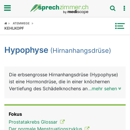
Fokus
ATEMWEGE
KEHLKOPF
Krankheitsbilder
Hypophyse
(Hirnanhangsdrüse)
Symptome
Untersuchungen
Die erbsengrosse Hirnanhangsdrüse (Hypophyse)
News
ist eine Hormondrüse, die in einer knöchernen
Vertiefung des Schädelknochens an der Hirnbasis
...mehr sehen
Ratgeber
liegt. Sie gehört zwar nicht direkt zum Gehirn, ist
aber mit diesem über einen Stiel verbunden. Die
Rubriken
Hirnanhangdrüse besitzt einen Vorderlappen und
Fokus
einen Hinterlappen, die unabhängig voneinander
Prostatakrebs Glossar
arbeiten. In ihrer Funktion kontrolliert die
Der normale Menstruationszyklus