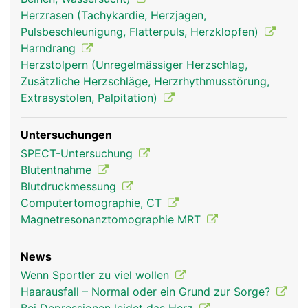
Herzrasen (Tachykardie, Herzjagen,
Pulsbeschleunigung, Flatterpuls, Herzklopfen)
Harndrang
Herzstolpern (Unregelmässiger Herzschlag,
Hypophyse-
Hypophyse-
Zusätzliche Herzschläge, Herzrhythmusstörung,
Hirnanhangdrüse
Hirnanhangdrüse
Extrasystolen, Palpitation)
Frau
Mann
Untersuchungen
SPECT-Untersuchung
Blutentnahme
Blutdruckmessung
Computertomographie, CT
Magnetresonanztomographie MRT
News
Wenn Sportler zu viel wollen
Haarausfall – Normal oder ein Grund zur Sorge?