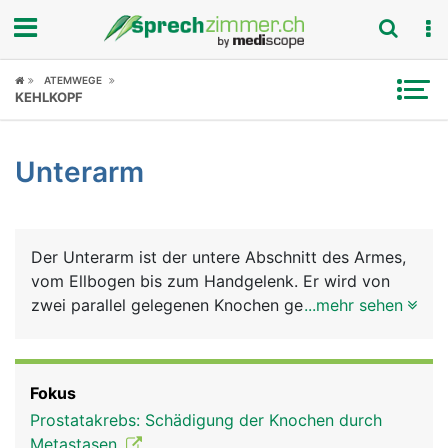
Fokus
ATEMWEGE
KEHLKOPF
Krankheitsbilder
Unterarm
Symptome
Untersuchungen
Der Unterarm ist der untere Abschnitt des Armes,
News
vom Ellbogen bis zum Handgelenk. Er wird von
zwei parallel gelegenen Knochen gebildet - der
...mehr sehen
Ratgeber
Elle (Ulna) auf der Kleinfingerseite gelegen und der
Speiche (Radius) auf der Daumenseite gelegen. Bei
Rubriken
der Drehung des Unterarmes überkreuzen sich Elle
Fokus
und Speiche. Zeigt die Handfläche nach oben,
Prostatakrebs: Schädigung der Knochen durch
liegen sie nebeneinander, zeigt sie nach unten,
Metastasen