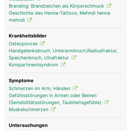
bewegt sich die Speiche schräg über die Elle.
Branding: Brandzeichen als Körperschmuck
Diese Drehbewegung wird durch ein kleines
Geschichte des Henna-Tattoos, Mehndi henna
Rollgelenk jeweils am oberen und unteren Ende
mehndi
ermöglicht. Das Zusammenspiel der Gelenke
(Ellbogen, Rollgelenke), Muskeln und Sehnen
ermöglicht komplexe Bewegungen des
Krankheitsbilder
Unterarmes mit Beugung, Streckung und
Osteoporose
gleichzeitiger Drehung. Am Unterarm finden sich
Handgelenksbruch, Unterarmbruch,Radiusfraktur,
ausserdem die Muskeln zur Bewegung der Hände
Speichenbruch, Ulnafraktur
und Finger, deren lange Sehnen in Sehnenscheiden
Kompartmentsyndrom
verlaufen.
Symptome
Schmerzen im Arm, Händen
Gefühlsstörungen in Armen oder Beinen
(Sensibilitätsstörungen, Taubheitsgefühle)
Muskelschmerzen
Untersuchungen