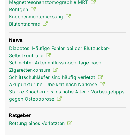
Magnetresonanztomographie MRT
Röntgen
Unterarm Frau
Unterarm Mann
Knochendichtemessung
Blutentnahme
News
Diabetes: Häufige Fehler bei der Blutzucker-
Selbstkontrolle
Schlechter Arterienfluss noch Tage nach
Zigarettenkonsum
Schlittschuhläufer sind häufig verletzt
Akupunktur bei Übelkeit nach Narkose
Starke Knochen bis ins hohe Alter - Vorbeugetipps
gegen Osteoporose
Ratgeber
Rettung eines Verletzten