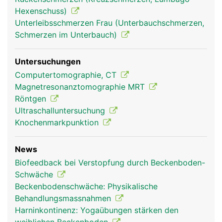
Hexenschuss)
Unterleibsschmerzen Frau (Unterbauchschmerzen,
Schmerzen im Unterbauch)
Untersuchungen
Becken Frau
Becken Mann
Computertomographie, CT
Magnetresonanztomographie MRT
Röntgen
Ultraschalluntersuchung
Knochenmarkpunktion
News
Biofeedback bei Verstopfung durch Beckenboden-
Schwäche
Beckenbodenschwäche: Physikalische
Behandlungsmassnahmen
Harninkontinenz: Yogaübungen stärken den