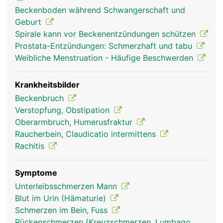
gleichmässig auf die Oberschenkelknochen verteilt
Beckenboden während Schwangerschaft und
und dadurch die aufrechte Haltung und ein
Geburt
sicherer Stand ermöglicht. Wirbelsäule, Becken
Spirale kann vor Beckenentzündungen schützen
und Beine sind durch viele verschiedene Bänder
Prostata-Entzündungen: Schmerzhaft und tabu
und Muskeln miteinander verbunden. Sie geben
Weibliche Menstruation - Häufige Beschwerden
dem Beckengürtel zusätzliche Festigkeit und
Stabilität und ermöglichen die Bewegung der
Beine. Das Becken ist über das Hüftgelenk mit
Krankheitsbilder
dem Oberschenkelknochen verbunden. Im
Beckenbruch
Beckenraum befindet sich ausserdem die
Verstopfung, Obstipation
Beckenorgane: Blase, Mastdarm und die Mehrzahl
Oberarmbruch, Humerusfraktur
der Geschlechtsorgane. Frauen haben im Vergleich
Raucherbein, Claudicatio intermittens
zu Männern ein breiteres Becken und einen
Rachitis
grösseren Beckenausgang um ein Kind gebären zu
können.
Symptome
Unterleibsschmerzen Mann
Blut im Urin (Hämaturie)
Schmerzen im Bein, Fuss
Rückenschmerzen (Kreuzschmerzen, Lumbago