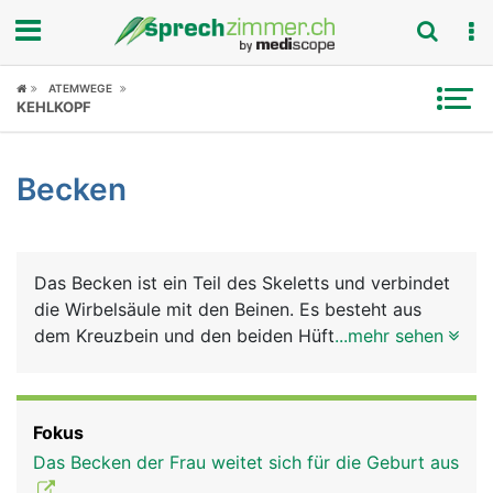
Fokus
ATEMWEGE
KEHLKOPF
Krankheitsbilder
Becken
Symptome
Untersuchungen
Das Becken ist ein Teil des Skeletts und verbindet
News
die Wirbelsäule mit den Beinen. Es besteht aus
dem Kreuzbein und den beiden Hüftbeinen mit
...mehr sehen
Ratgeber
deren 3 Anteilen Darmbein, Sitzbein und
Schambein und bildet eine ringförmige Einheit.
Rubriken
Deshalb wird das Becken auch als Beckenring
Fokus
oder Beckengürtel bezeichnet. Über diesen festen
Das Becken der Frau weitet sich für die Geburt aus
und stabilen Ring wird das Körpergewicht