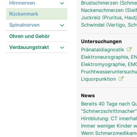
Hirnnerven
Brustschmerzen (Schmer
Nackenschmerzen (Stei
Rückenmark
Juckreiz (Pruritus, Hau
Spinalnerven
Schwindel (Vertigo, Sch
Ohren und Gehör
Untersuchungen
Verdauungstrakt
Pränataldiagnostik
rückenmark frau
Elektroneurographie, 
Elektromyographie, E
Fruchtwasseruntersuch
Liquorpunktion
News
Bereits 40 Tage nach 
"Schmerzschrittmacher
Hirnblutung: CT innerha
Immer weniger Kinder 
Wenn Schmerzmedikame