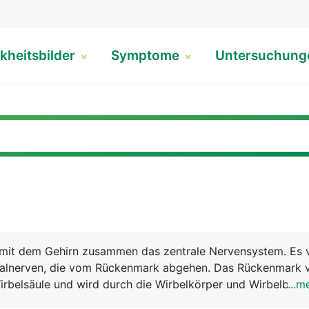
kheitsbilder
Symptome
Untersuchun
mit dem Gehirn zusammen das zentrale Nervensystem. Es 
nalnerven, die vom Rückenmark abgehen. Das Rückenmark v
rbelsäule und wird durch die Wirbelkörper und Wirbelbög
...m
m verlängerten Mark unterhalb der Schädelbasis bis hinab 