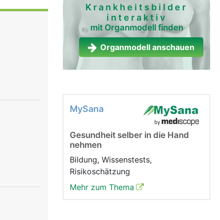
sieht
Krankheitsbilder
interaktiv
Das
mit Organmodell finden
e
rvenzellen
Organmodell anschauen
uptsächlich
gkeit
 Haut,
egende
MySana
Gesundheit selber in die Hand
nehmen
Bildung, Wissenstests,
Risikoschätzung
Mehr zum Thema