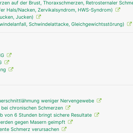
zen auf der Brust, Thoraxschmerzen, Retrosternaler Schm
fer Hals/Nacken, Zervikalsyndrom, HWS-Syndrom)
tjucken, Jucken)
windelanfall, Schwindelattacke, Gleichgewichtsstörung)
rückenmark mann
ENG
MG
ung
Querschnittlähmung weniger Nervengewebe
" bei chronischen Schmerzen
lb von 6 Stunden bringt sichere Resultate
werden gegen Masern geimpft
nte Schmerz verursachen