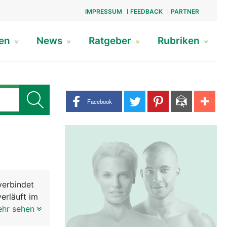
IMPRESSUM
FEEDBACK
PARTNER
gen
News
Ratgeber
Rubriken
Share buttons
Facebook
verbindet
erläuft im
en
ehr sehen
zum