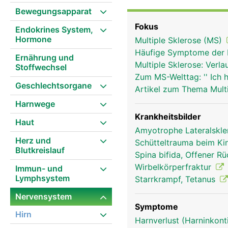
zweiten Lendenwirbel. 
Bewegungsapparat
aufgrund der auslaufen
Fokus
Endokrines System,
Rückenmark besteht aus 
Hormone
Multiple Sklerose (MS)
Substanz, die im Quersc
Häufige Symptome der 
gebildet wird. Die weis
Ernährung und
Multiple Sklerose: Ver
Stoffwechsel
die langen Nervenfaser
Zum MS-Welttag: '' Ich 
(Liquor) und von drei 
Geschlechtsorgane
Artikel zum Thema Mult
eine gut durchblutete m
Harnwege
innere Haut.
Krankheitsbilder
Haut
Amyotrophe Lateralskle
Herz und
Schütteltrauma beim K
Blutkreislauf
Spina bifida, Offener R
Wirbelkörperfraktur
Immun- und
Lymphsystem
Starrkrampf, Tetanus
Nervensystem
Symptome
Hirn
Harnverlust (Harninkont