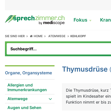
Fokus
Kran
SIE SIND HIER
HOME
ATEMWEGE
KEHLKOPF
Thymusdrüse
Organe, Organsysteme
Allergien und
Immunerkrankungen
Die Thymusdrüse, kurz 
spielt im Kindesalter e
Atemwege
Funktion nimmt er bis z
Augen und Sehen
Kinderfaust), danach ve