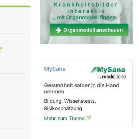
 der
Krankheitsbilder
interaktiv
mit Organmodell finden
produziert
ark, die
Organmodell anschauen
 unter
MySana
Gesundheit selber in die Hand
nehmen
Bildung, Wissenstests,
Risikoschätzung
Mehr zum Thema