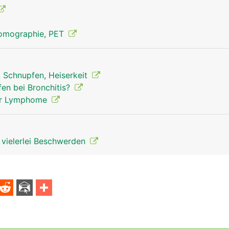
Tomographie, PET
, Schnupfen, Heiserkeit
Thymusdrüse Mann
fen bei Bronchitis?
 der Lymphome
t vielerlei Beschwerden