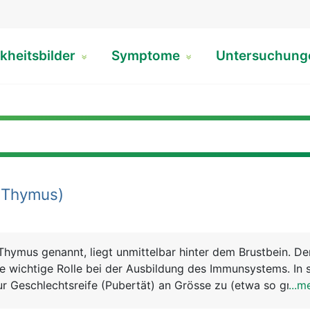
kheitsbilder
Symptome
Untersuchun
(Thymus)
Thymus genannt, liegt unmittelbar hinter dem Brustbein. D
ine wichtige Rolle bei der Ausbildung des Immunsystems. In 
ur Geschlechtsreife (Pubertät) an Grösse zu (etwa so gross
...m
rkümmert er im Laufe des Lebens und liegt im Alter nur noc