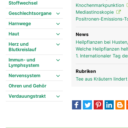
Stoffwechsel
Knochenmarkpunktion
Mediastinoskopie
Geschlechtsorgane
Positronen-Emissions-
Harnwege
Haut
News
Heilpflanzen bei Husten
Herz und
Thymusdrüse Frau
Welche Heilpflanzen hel
Blutkreislauf
1. Internationaler Tag
Immun- und
Lymphsystem
Rubriken
Nervensystem
Tee aus Kräutern linder
Ohren und Gehör
Verdauungstrakt