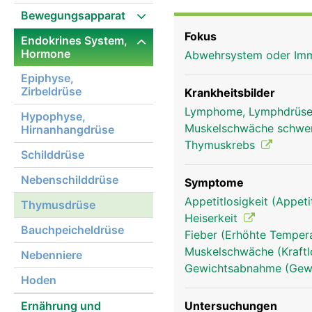
kleiner Geweberest vor.
Bewegungsapparat
körpereigenen Abwehr (
Fokus
Endokrines System,
Abwehrzellen - die T-L
Hormone
Abwehrsystem oder I
und auf ihre Aufgabe v
Lymphknoten und die Mi
Epiphyse,
Zirbeldrüse
anderem das Körperwac
Krankheitsbilder
unterstützen. Schon de
Lymphome, Lymphdrüse
Hypophyse,
"Lebensenergie" steuert
Muskelschwäche schwe
Hirnanhangdrüse
Thymuskrebs
Schilddrüse
Nebenschilddrüse
Symptome
Appetitlosigkeit (Appeti
Thymusdrüse
Heiserkeit
Bauchpeicheldrüse
Fieber (Erhöhte Tempera
Muskelschwäche (Kraftl
Nebenniere
Gewichtsabnahme (Gewi
Hoden
Ernährung und
Untersuchungen