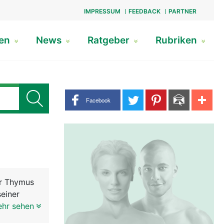
IMPRESSUM
FEEDBACK
PARTNER
gen
News
Ratgeber
Rubriken
Share buttons
Facebook
er Thymus
seiner
 wie eine
ehr sehen
h als