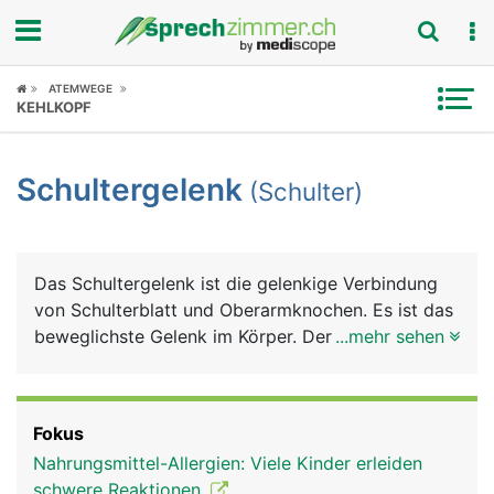
Fokus
ATEMWEGE
KEHLKOPF
Krankheitsbilder
Schultergelenk
(Schulter)
Symptome
Untersuchungen
Das Schultergelenk ist die gelenkige Verbindung
News
von Schulterblatt und Oberarmknochen. Es ist das
beweglichste Gelenk im Körper. Der besonders
...mehr sehen
Ratgeber
grosse Bewegungsumfang des Armes wird durch
ein spezielles Kugelgelenk erreicht, bei dem sich
Rubriken
der kugelförmige Kopf des Oberarmknochens in
Fokus
der flachen Gelenkpfanne des Schulterblattes
Nahrungsmittel-Allergien: Viele Kinder erleiden
bewegt. Damit die Knochen nicht aufeinander
schwere Reaktionen