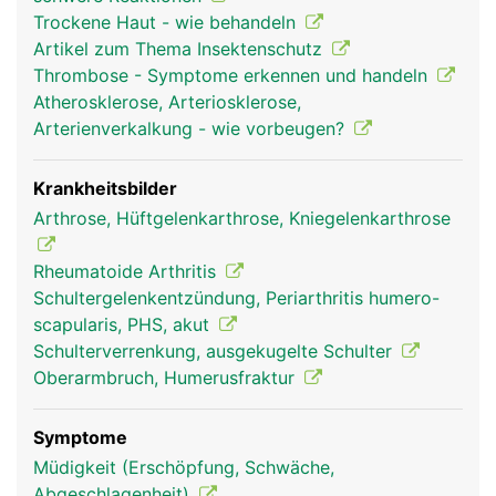
reiben, sind sie mit Gelenkknorpel bezogen und in
Trockene Haut - wie behandeln
Gelenkschmiere eingebettet. Um das sehr
Artikel zum Thema Insektenschutz
bewegliche Schultergelenk stabil zu halten, wird
Thrombose - Symptome erkennen und handeln
es von einer komplexen Struktur aus
Atherosklerose, Arteriosklerose,
Gelenkkapsel, Schleimbeuteln, Bändern sowie vier
Arterienverkalkung - wie vorbeugen?
kleinere Muskeln und deren Sehnen (sogenannte
Rotatorenmanschette) und dem grossen
Schultermuskel (Deltoideus) umgeben. Die
Krankheitsbilder
Bewegung des Armes wird durch das
Arthrose, Hüftgelenkarthrose, Kniegelenkarthrose
Zusammenspiel von Gelenk, Bändern und Muskeln
ermöglicht.
Rheumatoide Arthritis
Schultergelenkentzündung, Periarthritis humero-
scapularis, PHS, akut
Schulterverrenkung, ausgekugelte Schulter
Oberarmbruch, Humerusfraktur
Symptome
Müdigkeit (Erschöpfung, Schwäche,
Abgeschlagenheit)