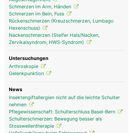
Schmerzen im Arm, Händen
Schultergelenk
Schultergelenk
Schmerzen im Bein, Fuss
Frau
Mann
Rückenschmerzen (Kreuzschmerzen, Lumbago
Hexenschuss)
Nackenschmerzen (Steifer Hals/Nacken,
Zervikalsyndrom, HWS-Syndrom)
Untersuchungen
Arthroskopie
Gelenkpunktion
News
Insektengiftallergien nicht auf die leichte Schulter
nehmen
Pflegewissenschaft: Schulterschluss Basel-Bern
Schulterschmerzen: Bewegung besser als
Stosswellentherapie