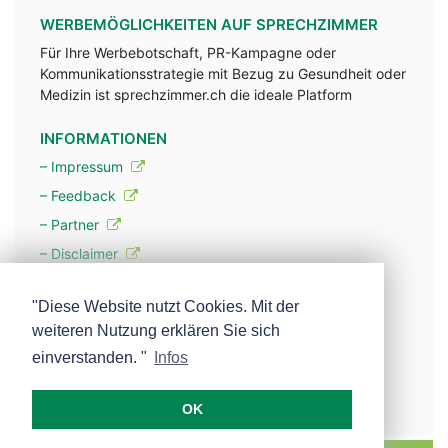
WERBEMÖGLICHKEITEN AUF SPRECHZIMMER
Für Ihre Werbebotschaft, PR-Kampagne oder
Kommunikationsstrategie mit Bezug zu Gesundheit oder
Medizin ist sprechzimmer.ch die ideale Platform
INFORMATIONEN
– Impressum
– Feedback
– Partner
– Disclaimer
– Datenschutzerklärung / Privacy Policy
"Diese Website nutzt Cookies. Mit der
weiteren Nutzung erklären Sie sich
– Werbung
einverstanden. "
Infos
– Mehr über unsere Experten
OK