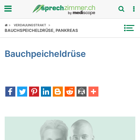
Fokus
VERDAUUNGSTRAKT
BAUCHSPEICHELDRÜSE, PANKREAS
Krankheitsbilder
Bauchpeicheldrüse
Symptome
Untersuchungen
News
Ratgeber
Rubriken