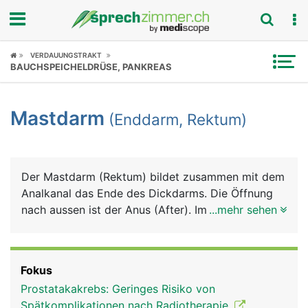
Fokus
VERDAUUNGSTRAKT
BAUCHSPEICHELDRÜSE, PANKREAS
Krankheitsbilder
Mastdarm
(Enddarm, Rektum)
Symptome
Untersuchungen
Der Mastdarm (Rektum) bildet zusammen mit dem
News
Analkanal das Ende des Dickdarms. Die Öffnung
nach aussen ist der Anus (After). Im Mastdarm
...mehr sehen
Ratgeber
wird der Stuhl bis zur willentlichen Stuhlentleerung
gespeichert. Sobald der Mastdarm voll ist, wird
Rubriken
der Stuhldrang ausgelöst. Der Analkanal ist von
Fokus
einem inneren und einem äusseren Schliessmuskel
Prostatakakrebs: Geringes Risiko von
umgeben. Der innere Afterschliessmuskel ist nicht
Spätkomplikationen nach Radiotherapie