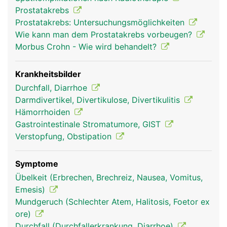
willentlich beeinflussbar. Er erschlafft automatisch
Prostatakrebs
bei Kontakt mit dem Stuhl und lässt ihn in den
Prostatakrebs: Untersuchungsmöglichkeiten
oberen Analkanal gleiten. Der äussere
Wie kann man dem Prostatakrebs vorbeugen?
Schliessmuskel kann selbst zur willentlichen
Morbus Crohn - Wie wird behandelt?
Stuhlentleerung gesteuert werden.
Krankheitsbilder
Durchfall, Diarrhoe
Darmdivertikel, Divertikulose, Divertikulitis
Hämorrhoiden
Gastrointestinale Stromatumore, GIST
Verstopfung, Obstipation
Symptome
mastdarm rektum
mastdarm rektum
Übelkeit (Erbrechen, Brechreiz, Nausea, Vomitus,
frau
mann
Emesis)
Mundgeruch (Schlechter Atem, Halitosis, Foetor ex
ore)
Durchfall (Durchfallerkrankung, Diarrhoe)