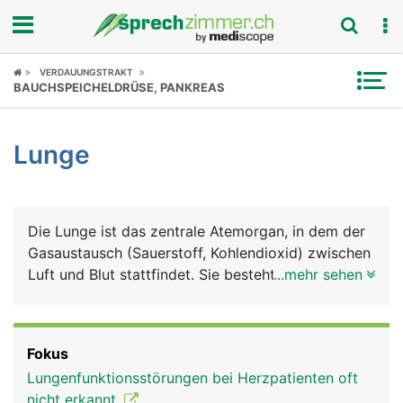
Fokus
VERDAUUNGSTRAKT
BAUCHSPEICHELDRÜSE, PANKREAS
Krankheitsbilder
Lunge
Symptome
Untersuchungen
Die Lunge ist das zentrale Atemorgan, in dem der
News
Gasaustausch (Sauerstoff, Kohlendioxid) zwischen
Luft und Blut stattfindet. Sie besteht aus einem
...mehr sehen
Ratgeber
rechten und einem linken Lungenflügel, die
zusammen mit dem Herz, den grossen
Rubriken
Blutgefässen (Aorta, Hohlvenen), der Luftröhre,
Fokus
der Speiseröhre und verschiedene Nerven in der
Lungenfunktionsstörungen bei Herzpatienten oft
Brusthöhle liegen. Geschützt werden die
nicht erkannt