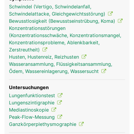
(Brustfell). Der feine Spalt zwischen ist mit einer
Schwindel (Vertigo, Schwindelanfall,
geringen Menge Flüssigkeit gefüllt, sodass sich die
Schwindelattacke, Gleichgewichtsstörung)
Lunge beim Atmen reibungslos dehnen und
Bewusstlosigkeit (Bewusstseinstrübung, Koma)
zusammenziehen kann.
Konzentrationsstörungen
(Konzentrationsschwäche, Konzentrationsmangel,
Konzentrationsprobleme, Ablenkbarkeit,
Zerstreutheit)
Husten, Hustenreiz, Reizhusten
Wasseransammlung, Flüssigkeitsansammlung,
Ödem, Wassereinlagerung, Wassersucht
Untersuchungen
Lungenfunktionstest
Lunge Frau
Lunge Mann
Lungenszintigraphie
Mediastinoskopie
Peak-Flow-Messung
Ganzkörperplethysmographie