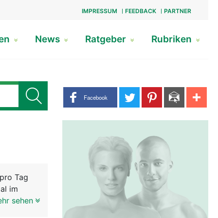
IMPRESSUM
FEEDBACK
PARTNER
gen
News
Ratgeber
Rubriken
Share buttons
Facebook
 pro Tag
al im
 mit dem
ehr sehen
n kann sich