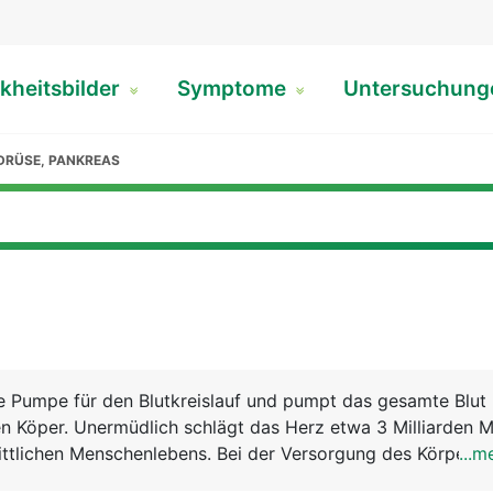
kheitsbilder
Symptome
Untersuchun
DRÜSE, PANKREAS
le Pumpe für den Blutkreislauf und pumpt das gesamte Blut
n Köper. Unermüdlich schlägt das Herz etwa 3 Milliarden M
ittlichen Menschenlebens. Bei der Versorgung des Körpers
...m
stoff bilden Herz und Lunge eine funktionelle Einheit. Ma