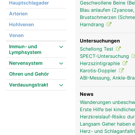
Hauptschlagader
Geschwollene Beine (Be
Blau anlaufen (Zyanose,
Arterien
Brustschmerzen (Schmer
Hohlvenen
Harndrang
Venen
Untersuchungen
Immun- und
Schellong Test
Lymphsystem
SPECT-Untersuchung
Nervensystem
Herzszintigraphie
Karotis-Doppler
Ohren und Gehör
ABI-Messung, Ankle-Bra
Verdauungstrakt
News
Wanderungen unbeschwe
Erste Hilfe bei kindlich
Herzkreislauf-Risiko d
herz frau
Langsam Geher haben er
Herz- und Schlaganfallr