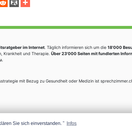
sratgeber im Internet
. Täglich informieren sich um die
18'000 Bes
, Krankheit und Therapie.
Über 23'000 Seiten mit fundlerten Info
u.
rategie mit Bezug zu Gesundheit oder Medizin ist sprechzimmer.ch
lären Sie sich einverstanden. "
Infos
MEDISCOPE AG E-MAIL:
INFO@MEDISCOPE.CH