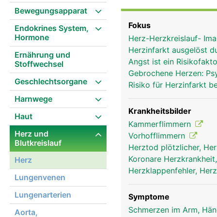
das Herz als einen ausge
Bewegungsapparat
nach links verschoben h
Fokus
Endokrines System,
und geschützt vom knöch
Hormone
Herz-Herzkreislauf- Im
wird von einem bindegew
Herzinfarkt ausgelöst 
Mechanisch betrachtet 
Ernährung und
Angst ist ein Risikofakt
Stoffwechsel
schlagen, aber durch e
Gebrochene Herzen: Psyc
einer rechten und einer
Geschlechtsorgane
Risiko für Herzinfarkt 
einer grösseren Kammer.
Harnwege
in die richtige Richtun
eines zwischen der rec
Krankheitsbilder
Haut
zwischen der linken Ka
Kammerflimmern
Herz und
dass das Blut nur in ein
Vorhofflimmern
Blutkreislauf
spezielles "elektrisches
Herztod plötzlicher, H
Herzschlag besteht aus 
Koronare Herzkrankheit
Herz
Vorhöfe zusammen und b
Herzklappenfehler, Herz
Lungenvenen
sich die Herzkammern 
die Vorhöfe erneut mit B
Lungenarterien
Symptome
und Nährstoffen versorg
Schmerzen im Arm, Hä
Aorta,