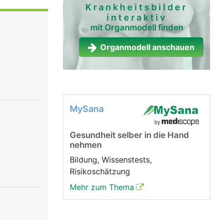
egt leicht
Krankheitsbilder
interaktiv
genflügeln
mit Organmodell finden
Das Herz
e dient.
Organmodell anschauen
Takt
man von
 Vorhof und
as das Blut
 Kammern,
MySana
ines
gen dafür,
Gesundheit selber in die Hand
rz ein
nehmen
eder
die
Bildung, Wissenstests,
tole ziehen
Risikoschätzung
end sich
Mehr zum Thema
mit Blut