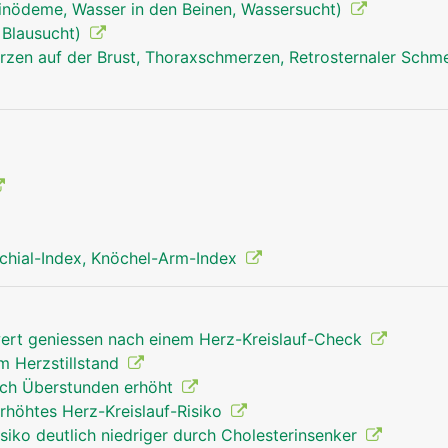
inödeme, Wasser in den Beinen, Wassersucht)
 Blausucht)
zen auf der Brust, Thoraxschmerzen, Retrosternaler Schm
chial-Index, Knöchel-Arm-Index
rt geniessen nach einem Herz-Kreislauf-Check
em Herzstillstand
urch Überstunden erhöht
herz mann
höhtes Herz-Kreislauf-Risiko
isiko deutlich niedriger durch Cholesterinsenker